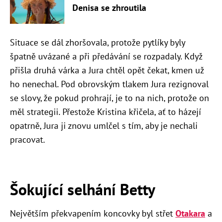
Denisa se zhroutila
Situace se dál zhoršovala, protože pytlíky byly
špatně uvázané a při předávání se rozpadaly. Když
přišla druhá várka a Jura chtěl opět čekat, kmen už
ho nenechal. Pod obrovským tlakem Jura rezignoval
se slovy, že pokud prohrají, je to na nich, protože on
měl strategii. Přestože Kristina křičela, ať to házejí
opatrně, Jura ji znovu umlčel s tím, aby je nechali
pracovat.
Šokující selhání Betty
Největším překvapením koncovky byl střet
Otakara
a