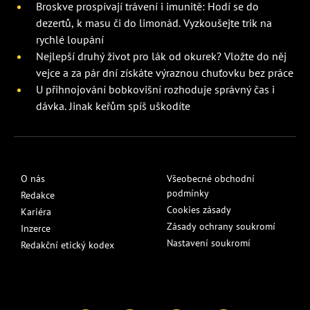
Broskve prospívají trávení i imunitě: Hodí se do
dezertů, k masu či do limonád. Vyzkoušejte trik na
rychlé loupání
Nejlepší druhý život pro lák od okurek? Vložte do něj
vejce a za pár dní získáte výraznou chuťovku bez práce
U přihnojování bobkovišní rozhoduje správný čas i
dávka. Jinak keřům spíš uškodíte
O nás
Všeobecné obchodní
podmínky
Redakce
Cookies zásady
Kariéra
Zásady ochrany soukromí
Inzerce
Nastavení soukromí
Redakční etický kodex