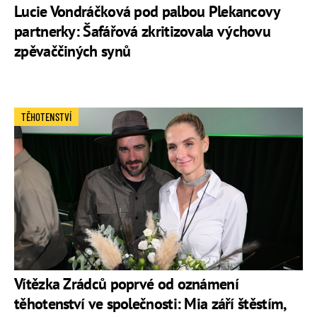
Lucie Vondráčková pod palbou Plekancovy
partnerky: Šafářová zkritizovala výchovu
zpěvaččiných synů
TĚHOTENSTVÍ
Vítězka Zrádců poprvé od oznámení
těhotenství ve společnosti: Mia září štěstím,