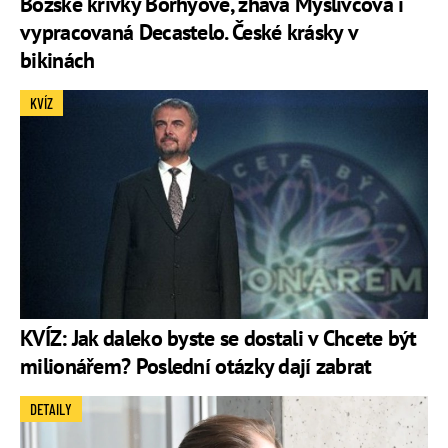
Božské křivky Borhyové, žhavá Myslivcová i
vypracovaná Decastelo. České krásky v
bikinách
KVÍZ
KVÍZ: Jak daleko byste se dostali v Chcete být
milionářem? Poslední otázky dají zabrat
DETAILY