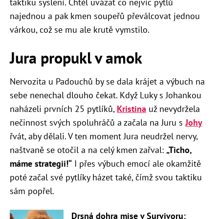
taktiku syslení. Chtěl uvázat co nejvíc pytlů
najednou a pak kmen soupeřů převálcovat jednou
várkou, což se mu ale krutě vymstilo.
Jura propukl v amok
Nervozita u Padouchů by se dala krájet a výbuch na
sebe nenechal dlouho čekat. Když Luky s Johankou
naházeli prvních 25 pytlíků,
Kristina
už nevydržela
nečinnost svých spoluhráčů a začala na Juru s
Johy
řvát, aby dělali. V ten moment Jura neudržel nervy,
naštvaně se otočil a na celý kmen zařval:
„Ticho,
máme strategii!“
I přes výbuch emocí ale okamžitě
poté začal své pytlíky házet také, čímž svou taktiku
sám popřel.
Drsná dohra mise v Survivoru: