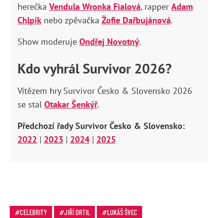
herečka
Vendula Wronka Fialová
, rapper
Adam
Chlpík
nebo zpěvačka
Žofie Dařbujánová
.
Show moderuje
Ondřej Novotný
.
Kdo vyhrál Survivor 2026?
Vítězem hry Survivor Česko & Slovensko 2026
se stal
Otakar Šenkýř
.
Předchozí řady Survivor Česko & Slovensko:
2022
|
2023
|
2024
|
2025
CELEBRITY
JIŘÍ DRTIL
LUKÁŠ ŠVEC