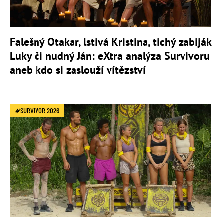
Falešný Otakar, lstivá Kristina, tichý zabiják
Luky či nudný Ján: eXtra analýza Survivoru
aneb kdo si zaslouží vítězství
SURVIVOR 2026