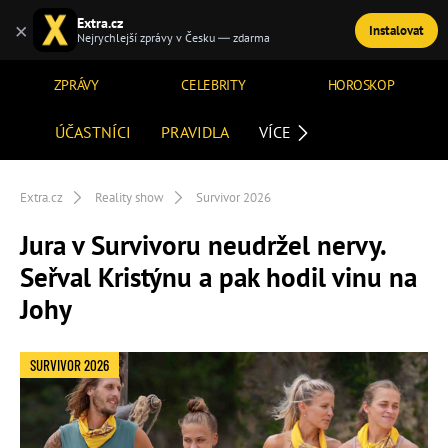
Extra.cz
×
Instalovat
TÉMATA
Nejrychlejší zprávy v Česku — zdarma
ZPRÁVY
CELEBRITY
HOROSKOP
ÚČASTNÍCI
PRAVIDLA
VÍCE
Extra.cz
Reality show
Survivor 2026
Jura v Survivoru neudržel nervy.
Seřval Kristýnu a pak hodil vinu na
Johy
SURVIVOR 2026