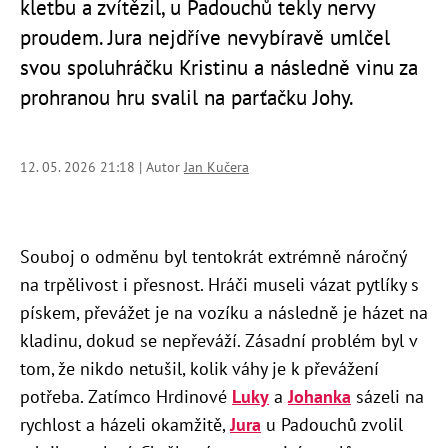
kletbu a zvítězil, u Padouchů tekly nervy
proudem. Jura nejdříve nevybíravě umlčel
svou spoluhráčku Kristinu a následně vinu za
prohranou hru svalil na parťačku Johy.
12. 05. 2026 21:18 | Autor
Jan Kučera
Souboj o odměnu byl tentokrát extrémně náročný
na trpělivost i přesnost. Hráči museli vázat pytlíky s
pískem, převážet je na vozíku a následně je házet na
kladinu, dokud se nepřeváží. Zásadní problém byl v
tom, že nikdo netušil, kolik váhy je k převážení
potřeba. Zatímco Hrdinové
Luky
a
Johanka
sázeli na
rychlost a házeli okamžitě,
Jura
u Padouchů zvolil