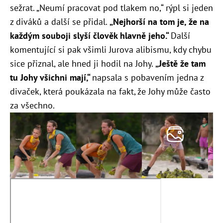
sežrat. „Neumí pracovat pod tlakem no,“ rýpl si jeden
z diváků a další se přidal.
„
Nejhorší na tom je, že na
každým souboji slyší člověk hlavně jeho.“
Další
komentující si pak všimli Jurova alibismu, kdy chybu
sice přiznal, ale hned ji hodil na Johy.
„Ještě že tam
tu Johy všichni mají,“
napsala s pobavením jedna z
divaček, která poukázala na fakt, že Johy může často
za všechno.