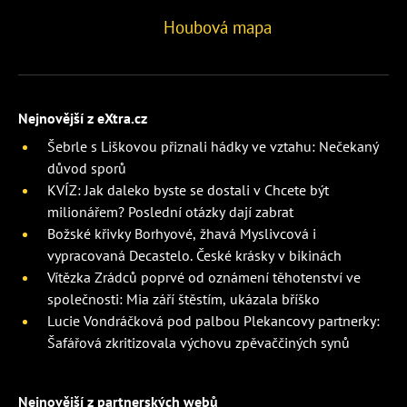
Houbová mapa
Nejnovější z eXtra.cz
Šebrle s Liškovou přiznali hádky ve vztahu: Nečekaný
důvod sporů
KVÍZ: Jak daleko byste se dostali v Chcete být
milionářem? Poslední otázky dají zabrat
Božské křivky Borhyové, žhavá Myslivcová i
vypracovaná Decastelo. České krásky v bikinách
Vítězka Zrádců poprvé od oznámení těhotenství ve
společnosti: Mia září štěstím, ukázala bříško
Lucie Vondráčková pod palbou Plekancovy partnerky:
Šafářová zkritizovala výchovu zpěvaččiných synů
Nejnovější z partnerských webů