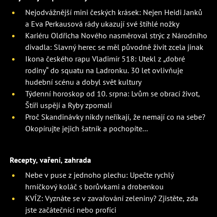
Nejodvážnější mini českých krásek: Nejen Heidi Janků
a Eva Perkausová rády ukazují své štíhlé nožky
Kariéru Oldřicha Nového nasměroval strýc z Národního
divadla: Slavný herec se měl původně živit zcela jinak
Ikona českého rapu Vladimír 518: Utekl z „dobré
rodiny“ do squatu na Ladronku. 30 let ovlivňuje
hudební scénu a dobyl svět kultury
Týdenní horoskop od 10. srpna: Lvům se obrací život,
Štíři uspějí a Ryby zpomalí
Proč Skandinávky nikdy neříkají, že nemají co na sebe?
Okopírujte jejich šatník a pochopíte...
Recepty, vaření, zahrada
Nebe v puse z jednoho plechu: Upečte rychlý
hrníčkový koláč s borůvkami a drobenkou
KVÍZ: Vyznáte se v zavařování zeleniny? Zjistěte, zda
jste začátečníci nebo profíci