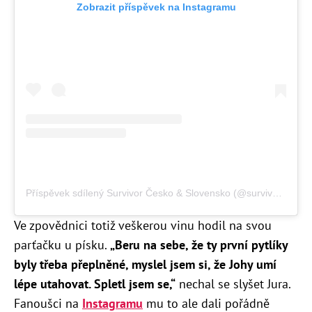
Zobrazit příspěvek na Instagramu
Příspěvek sdílený Survivor Česko & Slovensko (@survivorcs_official)
Ve zpovědnici totiž veškerou vinu hodil na svou
parťačku u písku.
„Beru na sebe, že ty první pytlíky
byly třeba přeplněné, myslel jsem si, že Johy umí
lépe utahovat. Spletl jsem se,“
nechal se slyšet Jura.
Fanoušci na
Instagramu
mu to ale dali pořádně