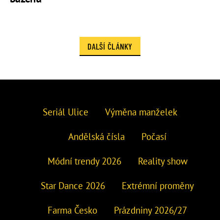
DALŠÍ ČLÁNKY
Seriál Ulice
Výměna manželek
Andělská čísla
Počasí
Módní trendy 2026
Reality show
Star Dance 2026
Extrémní proměny
Farma Česko
Prázdniny 2026/27