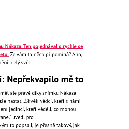
mu Nákaza. Ten pojednával o rychle se
netu.
Že vám to něco připomíná? Ano,
ěnil celý svět.
: Nepřekvapilo mě to
, měl ale právě díky snímku Nákaza
e nastat. „Skvělí vědci, kteří s námi
šení jedinci, kteří věděli, co mohou
tane,“ uvedl pro
ým to popsali, je přesně takový, jak