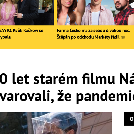
 AYTO. Kvůli Káčkovi se
Farma Česko má za sebou divokou noc.
sypala
Štěpán po odchodu Markéty řádil na
stole, Zdeněk poprvé pil
0 let starém filmu N
varovali, že pandemi
O