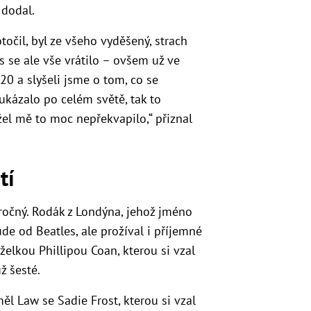
 dodal.
otočil, byl ze všeho vyděšený, strach
 se ale vše vrátilo – ovšem už ve
20 a slyšeli jsme o tom, co se
ukázalo po celém světě, tak to
el mě to moc nepřekvapilo,“ přiznal
tí
ročný. Rodák z Londýna, jehož jméno
de od Beatles, ale prožíval i příjemné
nželkou Phillipou Coan, kterou si vzal
ž šesté.
 měl Law se Sadie Frost, kterou si vzal