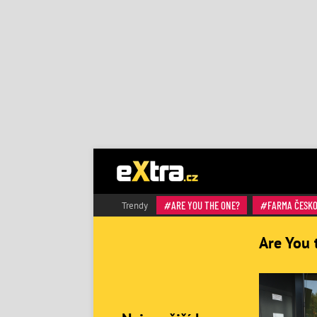
ARE YOU THE ONE?
FARMA ČESK
Trendy
Are You 