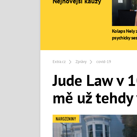
Nejnovější kauzy
Kolaps Nely z
psychicky se
Extra.cz
Zprávy
covid-19
Jude Law v 1
mě už tehdy 
NAROZENINY