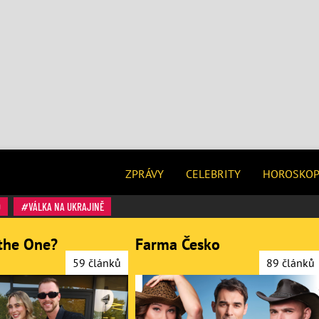
ZPRÁVY
CELEBRITY
HOROSKO
O
VÁLKA NA UKRAJINĚ
the One?
Farma Česko
59 článků
89 článků