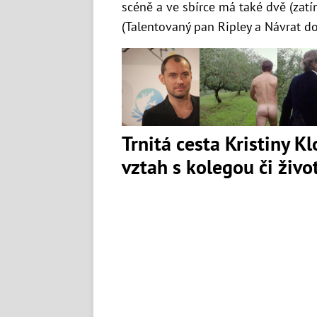
scéně a ve sbírce má také dvě (za
(Talentovaný pan Ripley a Návrat d
Trnitá cesta Kristiny K
vztah s kolegou či živ