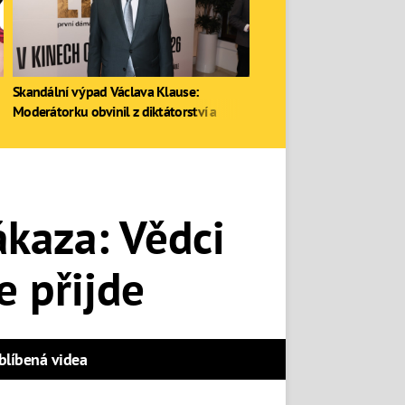
Skandální výpad Václava Klause:
Moderátorku obvinil z diktátorství a
zastal se Ruska
ákaza: Vědci
e přijde
blíbená videa