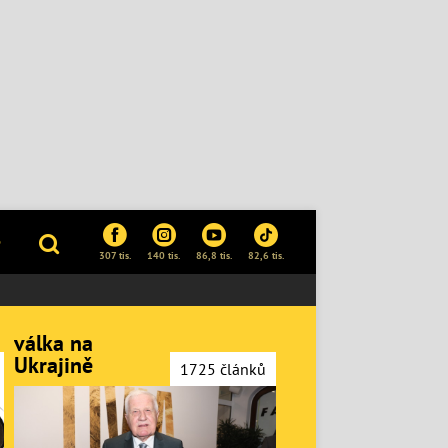
P
307 tis.
140 tis.
86,8 tis.
82,6 tis.
válka na
Ukrajině
1725 článků