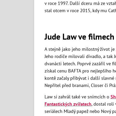
v roce 1997. Další dceru má ze vzt
stal otcem v roce 2015, kdy mu Cat
Jude Law ve filmech
A stejně jako jeho milostný život je
Jeho rodiče milovali divadlo, a tak J
dvanácti letech. Poprvé zazářil ve f
získal cenu BAFTA pro nejlepšího he
kontě začaly přibývat i další slavné 
Nepřítel před branami, Closer či Prá
Law si zahrál také ve snímcích o
Sh
Fantastických zvířatech
, dostal roli
seriálech Mladý papež nebo Nový pa