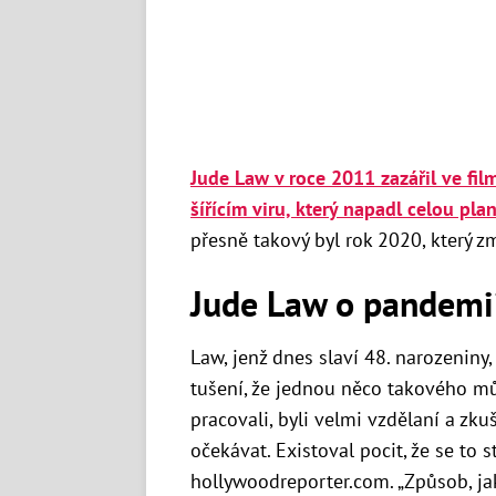
Jude Law v roce 2011 zazářil ve fil
šířícím viru, který napadl celou pla
přesně takový byl rok 2020, který zm
Jude Law o pandemii
Law, jenž dnes slaví 48. narozeniny
tušení, že jednou něco takového můž
pracovali, byli velmi vzdělaní a zku
očekávat. Existoval pocit, že se to s
hollywoodreporter.com. „Způsob, jak