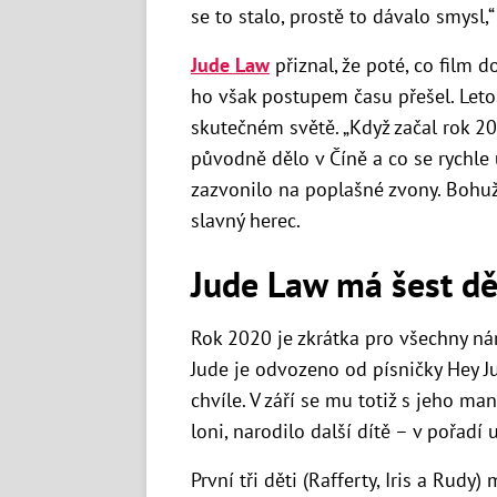
se to stalo, prostě to dávalo smysl,“
Jude Law
přiznal, že poté, co film d
ho však postupem času přešel. Letos
skutečném světě. „Když začal rok 20
původně dělo v Číně a co se rychle 
zazvonilo na poplašné zvony. Bohuž
slavný herec.
Jude Law má šest dě
Rok 2020 je zkrátka pro všechny ná
Jude je odvozeno od písničky Hey Ju
chvíle. V září se mu totiž s jeho ma
loni, narodilo další dítě – v pořadí u
První tři děti (Rafferty, Iris a Rudy)