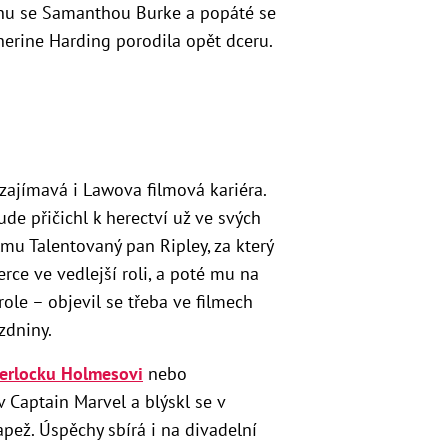
ahu se Samanthou Burke a popáté se
herine Harding porodila opět dceru.
 zajímavá i Lawova filmová kariéra.
ude přičichl k herectví už ve svých
ilmu Talentovaný pan Ripley, za který
rce ve vedlejší roli, a poté mu na
role – objevil se třeba ve filmech
zdniny.
erlocku Holmesovi
nebo
 v Captain Marvel a blýskl se v
pež. Úspěchy sbírá i na divadelní