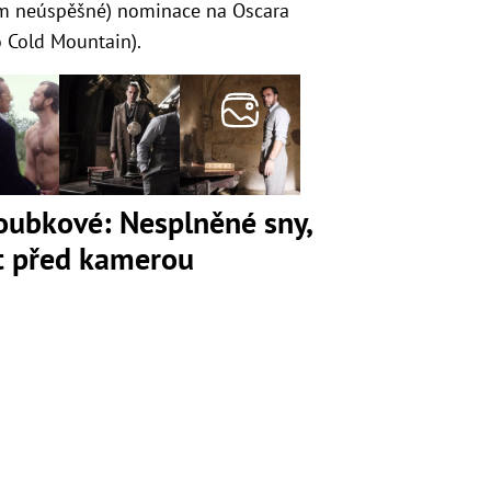
tím neúspěšné) nominace na Oscara
o Cold Mountain).
loubkové: Nesplněné sny,
ot před kamerou