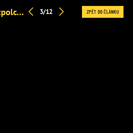
Johy po fiasku v Survivoru zpytuje svědomí: Výčitky, rozpolcení i slova o hořké zradě
3/12
ZPĚT DO ČLÁNKU