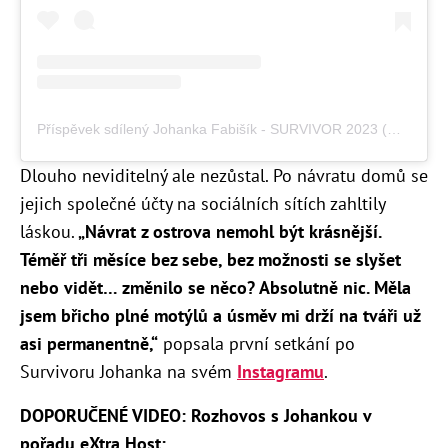
Příspěvek sdílený Johanka Fabišík - SURVIVOR 2023 (@jofabisik)
Dlouho neviditelný ale nezůstal. Po návratu domů se
jejich společné účty na sociálních sítích zahltily
láskou.
„Návrat z ostrova nemohl být krásnější.
Téměř tři měsíce bez sebe, bez možnosti se slyšet
nebo vidět… změnilo se něco? Absolutně nic. Měla
jsem břicho plné motýlů a úsměv mi drží na tváři už
asi permanentně,“
popsala první setkání po
Survivoru Johanka na svém
Instagramu
.
DOPORUČENÉ VIDEO: Rozhovos s Johankou v
pořadu eXtra Host: