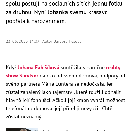
spolu postují na sociálních sítích jednu fotku
za druhou. Nyní Johanka svému krasavci
popřála k narozeninám.
23. 06. 2023 14:07 | Autor
Barbora Hesová
Když
Johana Fabišíková
soutěžila v náročné
reality
show Survivor
daleko od svého domova, podpory od
svého partnera Mária Luntera se nedočkala. Ten
zůstal zahalený jako tajemství, které toužili odhalit
hlavně její fanoušci. Ačkoli její kmen vyhrál možnost
telefonátu z domova, její přítel ji nevyužil. Chtěl
zůstat neznámý.