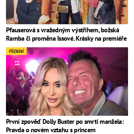
Pfauserová s vražedným výstřihem, božská
Ramba či proměna Issové. Krásky na premiéře
PŘIZNÁNÍ
První zpověď Dolly Buster po smrti manžela:
Pravda o novém vztahu s princem