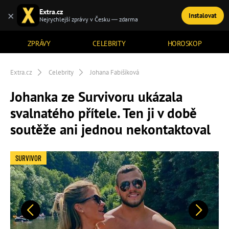
Extra.cz
×
Instalovat
TÉMATA
Nejrychlejší zprávy v Česku — zdarma
ZPRÁVY
CELEBRITY
HOROSKOP
Extra.cz
Celebrity
Johana Fabišíková
Johanka ze Survivoru ukázala
svalnatého přítele. Ten ji v době
soutěže ani jednou nekontaktoval
SURVIVOR
Předchozí
Další