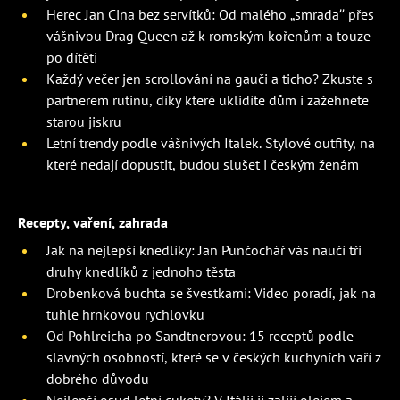
Herec Jan Cina bez servítků: Od malého „smrada” přes
vášnivou Drag Queen až k romským kořenům a touze
po dítěti
Každý večer jen scrollování na gauči a ticho? Zkuste s
partnerem rutinu, díky které uklidíte dům i zažehnete
starou jiskru
Letní trendy podle vášnivých Italek. Stylové outfity, na
které nedají dopustit, budou slušet i českým ženám
Recepty, vaření, zahrada
Jak na nejlepší knedlíky: Jan Punčochář vás naučí tři
druhy knedlíků z jednoho těsta
Drobenková buchta se švestkami: Video poradí, jak na
tuhle hrnkovou rychlovku
Od Pohlreicha po Sandtnerovou: 15 receptů podle
slavných osobností, které se v českých kuchyních vaří z
dobrého důvodu
Nejlepší osud letní cukety? V Itálii ji zalijí olejem a