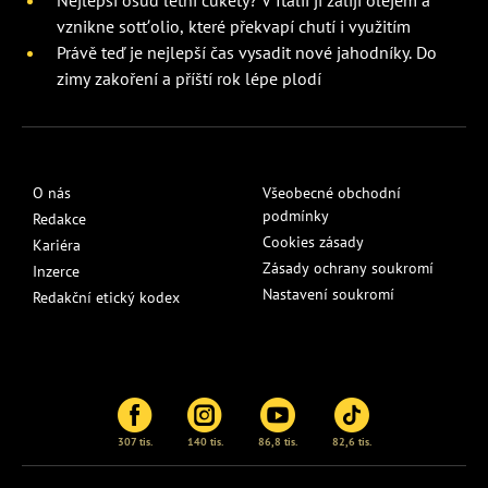
vznikne sott’olio, které překvapí chutí i využitím
Právě teď je nejlepší čas vysadit nové jahodníky. Do
zimy zakoření a příští rok lépe plodí
O nás
Všeobecné obchodní
podmínky
Redakce
Cookies zásady
Kariéra
Zásady ochrany soukromí
Inzerce
Nastavení soukromí
Redakční etický kodex
307 tis.
140 tis.
86,8 tis.
82,6 tis.