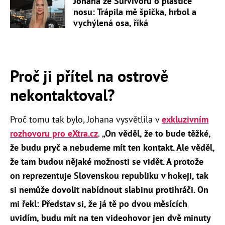
Johana ze Survivoru o plastice
nosu: Trápila mě špička, hrbol a
vychýlená osa, říká
Proč ji přítel na ostrově
nekontaktoval?
Proč tomu tak bylo, Johana vysvětlila v
exkluzivním
rozhovoru pro eXtra.cz
.
„On věděl, že to bude těžké,
že budu pryč a nebudeme mít ten kontakt. Ale věděl,
že tam budou nějaké možnosti se vidět. A protože
on reprezentuje Slovenskou republiku v hokeji, tak
si nemůže dovolit nabídnout slabinu protihráči. On
mi řekl: Představ si, že já tě po dvou měsících
uvidím, budu mít na ten videohovor jen dvě minuty