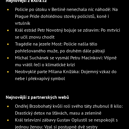
Nejnovější z eXtra.cz
Policie po útoku v Berlíně nenechala nic náhodě: Na
Prague Pride dohlédnou stovky policistů, koně i
vrtulník
Král estrád Petr Novotný bojuje se zdravím: Po mrtvici
se učil znovu chodit
Tragédie na jezeře Most: Policie našla tělo
pohřešovaného muže, po druhém dále pátrají
Michal Suchánek se vysmál Petru Macinkovi: Vtipně
mu vrátil řeči o klimatické krizi
Neobvyklé parte Milana Knížáka: Dojemný vzkaz do
nebe i překvapivý symbol
Nejnovější z partnerských webů
Ondřej Brzobohatý kvůli roli svého táty zhubnul 8 kilo:
Drastický detox na šťávách, masu a zelenině
Král televizní zábavy Gustav Oplustil se nespokojil s
jednou ženou: Vzal si postupně dvě sestry