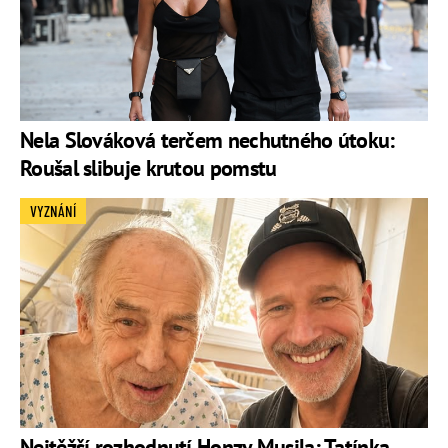
Nela Slováková terčem nechutného útoku:
Roušal slibuje krutou pomstu
VYZNÁNÍ
Nejtěžší rozhodnutí Honzy Musila: Tatínka