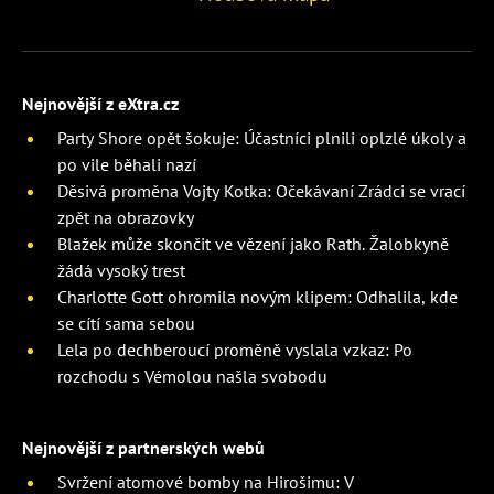
Nejnovější z eXtra.cz
Party Shore opět šokuje: Účastníci plnili oplzlé úkoly a
po vile běhali nazí
Děsivá proměna Vojty Kotka: Očekávaní Zrádci se vrací
zpět na obrazovky
Blažek může skončit ve vězení jako Rath. Žalobkyně
žádá vysoký trest
Charlotte Gott ohromila novým klipem: Odhalila, kde
se cítí sama sebou
Lela po dechberoucí proměně vyslala vzkaz: Po
rozchodu s Vémolou našla svobodu
Nejnovější z partnerských webů
Svržení atomové bomby na Hirošimu: V