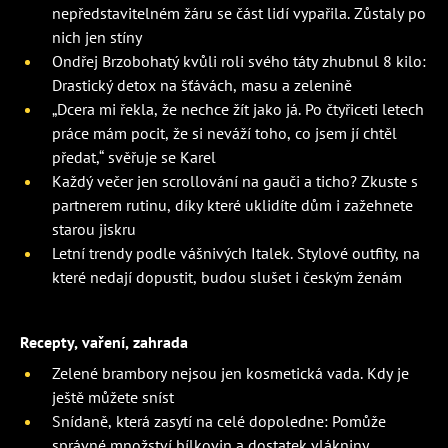
nepředstavitelném žáru se část lidí vypařila. Zůstaly po
nich jen stíny
Ondřej Brzobohatý kvůli roli svého táty zhubnul 8 kilo:
Drastický detox na šťávách, masu a zelenině
„Dcera mi řekla, že nechce žít jako já. Po čtyřiceti letech
práce mám pocit, že si neváží toho, co jsem jí chtěl
předat,“ svěřuje se Karel
Každý večer jen scrollování na gauči a ticho? Zkuste s
partnerem rutinu, díky které uklidíte dům i zažehnete
starou jiskru
Letní trendy podle vášnivých Italek. Stylové outfity, na
které nedají dopustit, budou slušet i českým ženám
Recepty, vaření, zahrada
Zelené brambory nejsou jen kosmetická vada. Kdy je
ještě můžete sníst
Snídaně, která zasytí na celé dopoledne: Pomůže
správné množství bílkovin a dostatek vlákniny