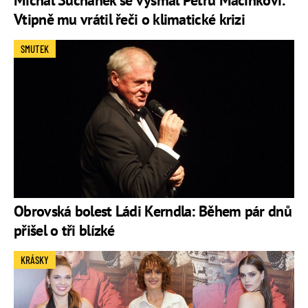
Michal Suchánek se vysmál Petru Macinkovi:
Vtipně mu vrátil řeči o klimatické krizi
SMUTEK
Obrovská bolest Ládi Kerndla: Během pár dnů
přišel o tři blízké
KRÁSKY