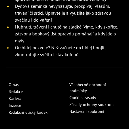
Dýňová semínka nevyhazujte, prospívají vlasům,
trávení či srdci. Upravte je a využijte jako zdravou
svačinu i do vaření
Hubnutí, trávení i chutě na sladké. Víme, kdy skořice,
zázvor a bobkový list opravdu pomáhají a kdy jde o
mýty
Orchidej nekvete? Než začnete orchidej hnojit,
zkontrolujte světlo i stav kořenů
O nás
Všeobecné obchodní
podmínky
Redakce
Cookies zásady
Kariéra
Zásady ochrany soukromí
Inzerce
Nastavení soukromí
Redakční etický kodex