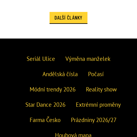
DALŠÍ ČLÁNKY
Seriál Ulice
Výměna manželek
Andělská čísla
Počasí
Módní trendy 2026
Reality show
Star Dance 2026
Extrémní proměny
Farma Česko
Prázdniny 2026/27
Houbová mapa