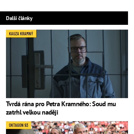
Další články
KAUZA KRAMNÝ
Tvrdá rána pro Petra Kramného: Soud mu
zatrhl velkou naději
OKTAGON 93