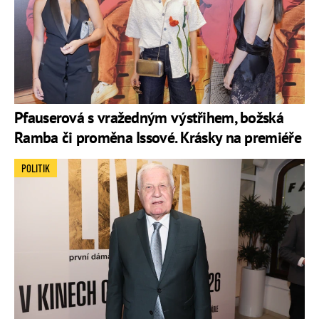
Pfauserová s vražedným výstřihem, božská
Ramba či proměna Issové. Krásky na premiéře
POLITIK