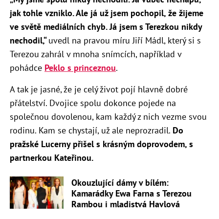
jak tohle vzniklo. Ale já už jsem pochopil, že žijeme
ve světě mediálních chyb. Já jsem s Terezkou nikdy
nechodil,“
uvedl na pravou míru Jiří Mádl, který si s
Terezou zahrál v mnoha snímcích, například v
pohádce
Peklo s princeznou
.
A tak je jasné, že je celý život pojí hlavně dobré
přátelství. Dvojice spolu dokonce pojede na
společnou dovolenou, kam každý z nich vezme svou
rodinu. Kam se chystají, už ale neprozradil.
Do
pražské Lucerny přišel s krásným doprovodem, s
partnerkou Kateřinou.
Okouzlující dámy v bílém:
Kamarádky Ewa Farna s Terezou
Rambou i mladistvá Havlová