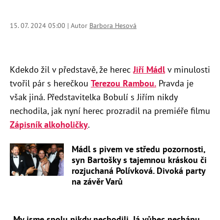
15. 07. 2024 05:00 | Autor
Barbora Hesová
Kdekdo žil v představě, že herec
Jiří Mádl
v minulosti
tvořil pár s herečkou
Terezou Rambou.
Pravda je
však jiná. Představitelka Bobulí s Jiřím nikdy
nechodila, jak nyní herec prozradil na premiéře filmu
Zápisník alkoholičky
.
Mádl s pivem ve středu pozornosti,
syn Bartošky s tajemnou kráskou či
rozjuchaná Polívková. Divoká party
na závěr Varů
„My jsme spolu nikdy nechodili. Já vůbec nechápu,