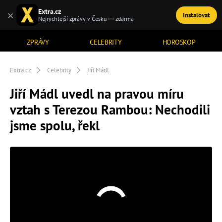
Extra.cz
×
Instalovat
TÉMATA
Nejrychlejší zprávy v Česku — zdarma
ZPRÁVY
CELEBRITY
HOROSKOP
Extra.cz
Celebrity
Jiří Mádl
Jiří Mádl uvedl na pravou míru
vztah s Terezou Rambou: Nechodili
jsme spolu, řekl