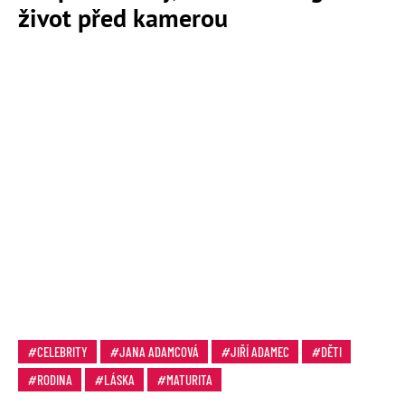
život před kamerou
CELEBRITY
JANA ADAMCOVÁ
JIŘÍ ADAMEC
DĚTI
RODINA
LÁSKA
MATURITA