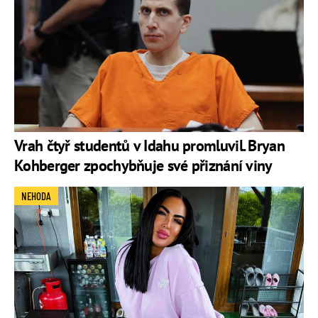
Vrah čtyř studentů v Idahu promluvil. Bryan
Kohberger zpochybňuje své přiznání viny
NEHODA