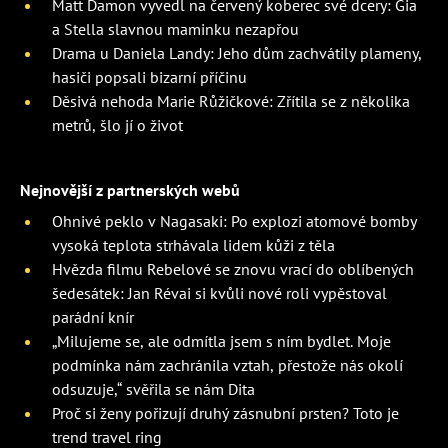
Matt Damon vyvedl na červený koberec své dcery: Gia
a Stella slavnou maminku nezapřou
Drama u Daniela Landy: Jeho dům zachvátily plameny,
hasiči popsali bizarní příčinu
Děsivá nehoda Marie Růžičkové: Zřítila se z několika
metrů, šlo jí o život
Nejnovější z partnerských webů
Ohnivé peklo v Nagasaki: Po explozi atomové bomby
vysoká teplota strhávala lidem kůži z těla
Hvězda filmu Rebelové se znovu vrací do oblíbených
šedesátek: Jan Révai si kvůli nové roli vypěstoval
parádní knír
„Milujeme se, ale odmítla jsem s ním bydlet. Moje
podmínka nám zachránila vztah, přestože nás okolí
odsuzuje,“ svěřila se nám Dita
Proč si ženy pořizují druhý zásnubní prsten? Toto je
trend travel ring