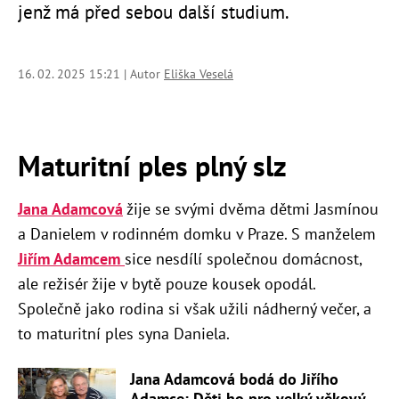
jenž má před sebou další studium.
16. 02. 2025 15:21 | Autor
Eliška Veselá
Maturitní ples plný slz
Jana Adamcová
žije se svými dvěma dětmi Jasmínou
a Danielem v rodinném domku v Praze. S manželem
Jiřím Adamcem
sice nesdílí společnou domácnost,
ale režisér žije v bytě pouze kousek opodál.
Společně jako rodina si však užili nádherný večer, a
to maturitní ples syna Daniela.
Jana Adamcová bodá do Jiřího
Adamce: Děti ho pro velký věkový