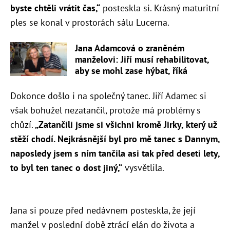
byste chtěli vrátit čas,“
posteskla si. Krásný maturitní
ples se konal v prostorách sálu Lucerna.
Jana Adamcová o zraněném
manželovi: Jiří musí rehabilitovat,
aby se mohl zase hýbat, říká
Dokonce došlo i na společný tanec. Jiří Adamec si
však bohužel nezatančil, protože má problémy s
chůzí.
„
Zatančili jsme si všichni kromě Jirky, který už
stěží chodí. Nejkrásnější byl pro mě tanec s Dannym,
naposledy jsem s ním tančila asi tak před deseti lety,
to byl ten tanec o dost jiný,“
vysvětlila.
Jana si pouze před nedávnem posteskla, že její
manžel v poslední době ztrácí elán do života a