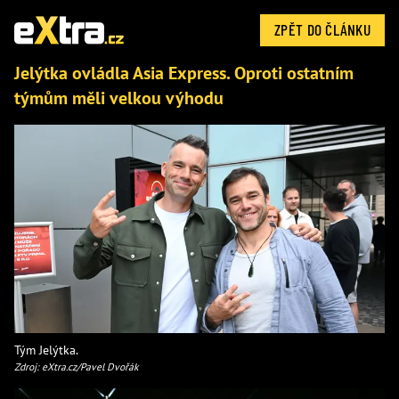
ZPĚT DO ČLÁNKU
Jelýtka ovládla Asia Express. Oproti ostatním
týmům měli velkou výhodu
Tým Jelýtka.
Zdroj: eXtra.cz/Pavel Dvořák