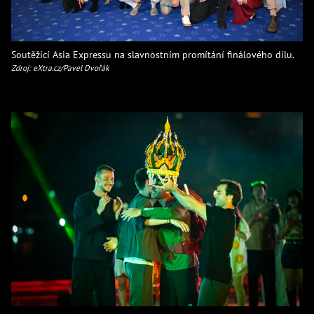
Soutěžící Asia Expressu na slavnostním promítání finálového dílu.
Zdroj: eXtra.cz/Pavel Dvořák