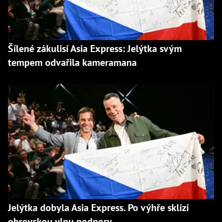
Šílené zákulisí Asia Express: Jelýtka svým
tempem odvařila kameramana
Jelýtka dobyla Asia Express. Po výhře sklízí
obrovskou vlnu podpory