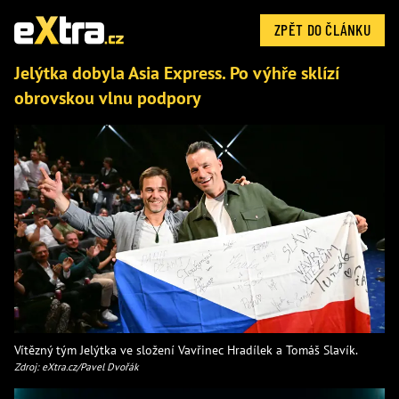
ZPĚT DO ČLÁNKU
Jelýtka dobyla Asia Express. Po výhře sklízí
obrovskou vlnu podpory
Vítězný tým Jelýtka ve složení Vavřinec Hradílek a Tomáš Slavík.
Zdroj: eXtra.cz/Pavel Dvořák