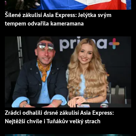
Šílené zákulisí Asia Express: Jelýtka svým
tempem odvařila kameramana
Zrádci odhalili drsné zákulisí Asia Express:
Nejtěžší chvíle i Tuňákův velký strach