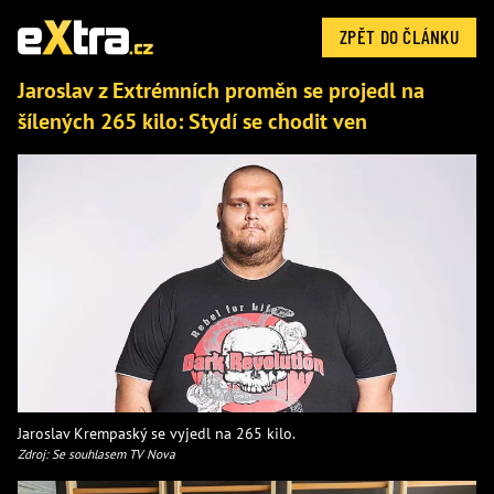
ZPĚT DO ČLÁNKU
Jaroslav z Extrémních proměn se projedl na
šílených 265 kilo: Stydí se chodit ven
Jaroslav Krempaský se vyjedl na 265 kilo.
Zdroj: Se souhlasem TV Nova