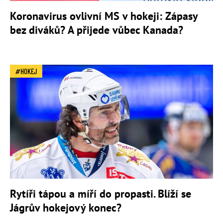
Koronavirus ovlivní MS v hokeji: Zápasy
bez diváků? A přijede vůbec Kanada?
HOKEJ
Rytíři tápou a míří do propasti. Blíží se
Jágrův hokejový konec?