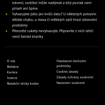
trávení, sorbitol může nadýmat a bílý povlak není
plíseň ani špína
Vyhazujete jídlo jen kvůli datu? U některých potravin
děláte chybu, u masa či měkkých sýrů hrozí zdravotní
problémy
Přerostlé cukety nevyhazujte. Připravíte z nich lehčí
verzi italské klasiky
O nás
Všeobecné obchodní
podmínky
Redakce
Cookies zásady
Kariéra
Zásady ochrany soukromí
Inzerce
Nastavení soukromí
Redakční etický kodex