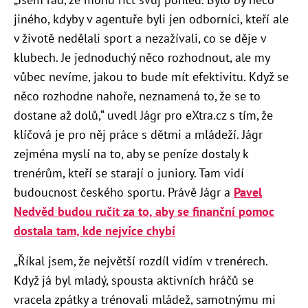
jiného, kdyby v agentuře byli jen odborníci, kteří ale
v životě nedělali sport a nezažívali, co se děje v
klubech. Je jednoduchý něco rozhodnout, ale my
vůbec nevíme, jakou to bude mít efektivitu. Když se
něco rozhodne nahoře, neznamená to, že se to
dostane až dolů,“ uvedl Jágr pro eXtra.cz s tím, že
klíčová je pro něj práce s dětmi a mládeží. Jágr
zejména myslí na to, aby se peníze dostaly k
trenérům, kteří se starají o juniory. Tam vidí
budoucnost českého sportu. Právě Jágr a
Pavel
Nedvěd budou ručit za to, aby se finanční pomoc
dostala tam, kde nejvíce chybí
„Říkal jsem, že největší rozdíl vidím v trenérech.
Když já byl mladý, spousta aktivních hráčů se
vracela zpátky a trénovali mládež, samotnýmu mi