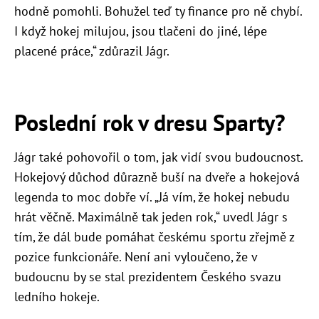
hodně pomohli. Bohužel teď ty finance pro ně chybí.
I když hokej milujou, jsou tlačeni do jiné, lépe
placené práce,“ zdůrazil Jágr.
Poslední rok v dresu Sparty?
Jágr také pohovořil o tom, jak vidí svou budoucnost.
Hokejový důchod důrazně buší na dveře a hokejová
legenda to moc dobře ví. „Já vím, že hokej nebudu
hrát věčně. Maximálně tak jeden rok,“ uvedl Jágr s
tím, že dál bude pomáhat českému sportu zřejmě z
pozice funkcionáře. Není ani vyloučeno, že v
budoucnu by se stal prezidentem Českého svazu
ledního hokeje.