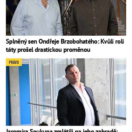
Splněný sen Ondřeje Brzobohatého: Kvůli roli
táty prošel drastickou proměnou
PRÁVO
Jaromíra Soukupa zmlátili na jeho zahradě: