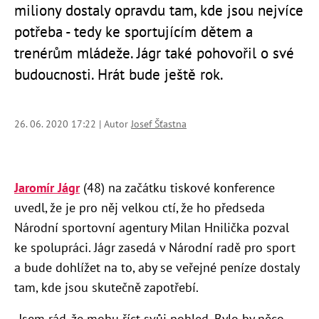
miliony dostaly opravdu tam, kde jsou nejvíce
potřeba - tedy ke sportujícím dětem a
trenérům mládeže. Jágr také pohovořil o své
budoucnosti. Hrát bude ještě rok.
26. 06. 2020 17:22 | Autor
Josef Šťastna
Jaromír Jágr
(48) na začátku tiskové konference
uvedl, že je pro něj velkou ctí, že ho předseda
Národní sportovní agentury Milan Hnilička pozval
ke spolupráci. Jágr zasedá v Národní radě pro sport
a bude dohlížet na to, aby se veřejné peníze dostaly
tam, kde jsou skutečně zapotřebí.
„Jsem rád, že mohu říct svůj pohled. Bylo by něco