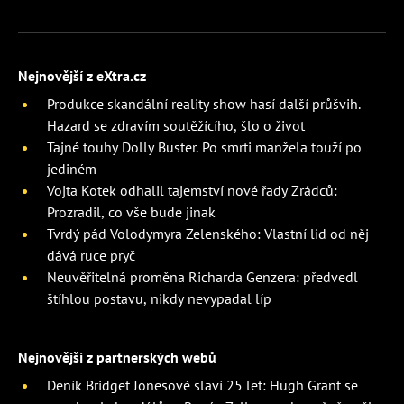
Nejnovější z eXtra.cz
Produkce skandální reality show hasí další průšvih.
Hazard se zdravím soutěžícího, šlo o život
Tajné touhy Dolly Buster. Po smrti manžela touží po
jediném
Vojta Kotek odhalil tajemství nové řady Zrádců:
Prozradil, co vše bude jinak
Tvrdý pád Volodymyra Zelenského: Vlastní lid od něj
dává ruce pryč
Neuvěřitelná proměna Richarda Genzera: předvedl
štíhlou postavu, nikdy nevypadal líp
Nejnovější z partnerských webů
Deník Bridget Jonesové slaví 25 let: Hugh Grant se