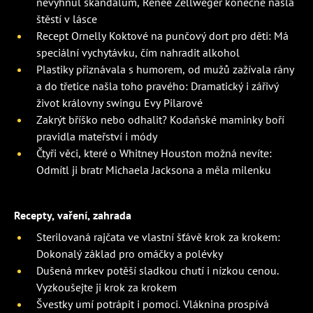
nevyhnul skandálům, Renée Zellweger konečně našla
štěstí v lásce
Recept Ornelly Koktové na punčový dort pro děti: Má
speciální vychytávku, čím nahradit alkohol
Plastiky přiznávala s humorem, od mužů zažívala rány
a do třetice našla toho pravého: Dramatický i zářivý
život královny swingu Evy Pilarové
Zakrýt bříško nebo odhalit? Kodaňské maminky boří
pravidla mateřství i módy
Čtyři věci, které o Whitney Houston možná nevíte:
Odmítl ji bratr Michaela Jacksona a měla milenku
Recepty, vaření, zahrada
Sterilovaná rajčata ve vlastní šťávě krok za krokem:
Dokonalý základ pro omáčky a polévky
Dušená mrkev potěší sladkou chutí i nízkou cenou.
Vyzkoušejte ji krok za krokem
Švestky umí potrápit i pomoci. Vláknina prospívá