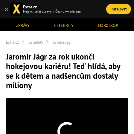
Extra.cz
×
Instalovat
TÉMATA
Nejrychlejší zprávy v Česku — zdarma
ZPRÁVY
CELEBRITY
HOROSKOP
Extra.cz
Celebrity
Jaromír Jágr
Jaromír Jágr za rok ukončí
hokejovou kariéru! Teď hlídá, aby
se k dětem a nadšencům dostaly
miliony