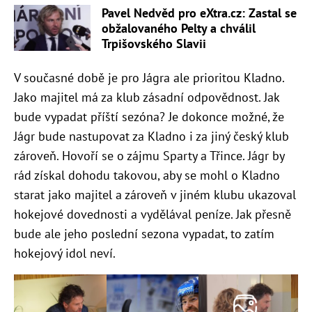
Pavel Nedvěd pro eXtra.cz: Zastal se
obžalovaného Pelty a chválil
Trpišovského Slavii
V současné době je pro Jágra ale prioritou Kladno.
Jako majitel má za klub zásadní odpovědnost. Jak
bude vypadat příští sezóna? Je dokonce možné, že
Jágr bude nastupovat za Kladno i za jiný český klub
zároveň. Hovoří se o zájmu Sparty a Třince. Jágr by
rád získal dohodu takovou, aby se mohl o Kladno
starat jako majitel a zároveň v jiném klubu ukazoval
hokejové dovednosti a vydělával peníze. Jak přesně
bude ale jeho poslední sezona vypadat, to zatím
hokejový idol neví.