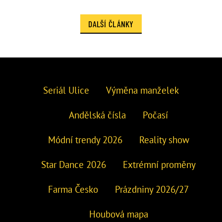
DALŠÍ ČLÁNKY
Seriál Ulice
Výměna manželek
Andělská čísla
Počasí
Módní trendy 2026
Reality show
Star Dance 2026
Extrémní proměny
Farma Česko
Prázdniny 2026/27
Houbová mapa