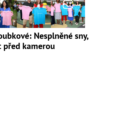
loubkové: Nesplněné sny,
ot před kamerou