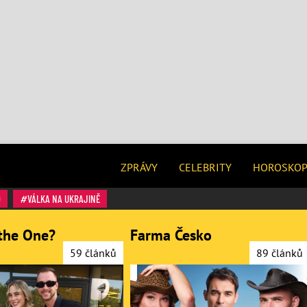
ZPRÁVY
CELEBRITY
HOROSKO
O
VÁLKA NA UKRAJINĚ
the One?
Farma Česko
59 článků
89 článků