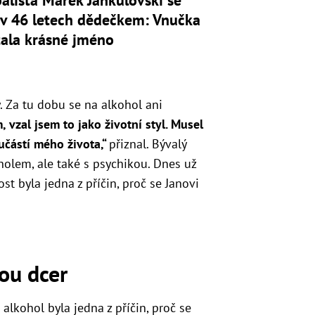
alista Marek Jankulovski se
 v 46 letech dědečkem: Vnučka
tala krásné jméno
. Za tu dobu se na alkohol ani
vzal jsem to jako životní styl. Musel
oučástí mého života,“
přiznal. Bývalý
olem, ale také s psychikou. Dnes už
st byla jedna z příčin, proč se Janovi
ou dcer
alkohol byla jedna z příčin, proč se