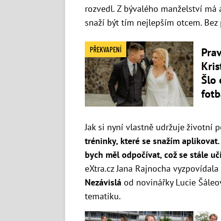
rozvedl. Z bývalého manželství má a
snaží být tím nejlepším otcem. Bez 
PŘEKVAPENÍ
Prav
Kris
Šlo 
fotb
Jak si nyní vlastně udržuje životní
tréninky, které se snažím aplikovat
bych měl odpočívat, což se stále uč
eXtra.cz Jana Rajnocha vyzpovídal
Nezávislá
od novinářky Lucie Šáleov
tematiku.