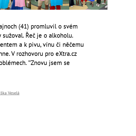
ajnoch (41) promluvil o svém
sužoval. Řeč je o alkoholu.
nentem a k pivu, vínu či něčemu
hne. V rozhovoru pro eXtra.cz
problémech. "Znovu jsem se
iška Veselá