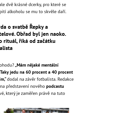
le dvě krásné dcerky, pro které se
pití alkoholu se mu to skvěle daří.
da o svatbě Řepky a
telové. Obřad byl jen naoko.
o rituál, říká od začátku
alista
 pohodu?
„Mám nějaké mentální
. Taky jedu na 60 procent a 40 procent
ím,“
dodal na závěr fotbalista. Redakce
a na představení nového
podcastu
é, který je zaměřen právě na tuto