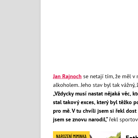
Jan Rajnoch
se netají tím, že měl v
alkoholem. Jeho stav byl tak vážný
„Vždycky musí nastat nějaká věc, kt
stal takový exces, který byl těžko p
pro mě. V tu chvíli jsem si řekl dost
jsem se znovu narodil,“
řekl sportov
NAROZENÍ MIMINKA