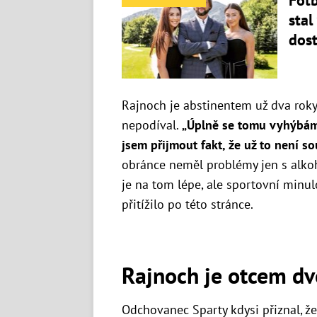
Fotb
stal
dos
Rajnoch je abstinentem už dva roky
nepodíval.
„Úplně se tomu vyhýbám, 
jsem přijmout fakt, že už to není s
obránce neměl problémy jen s alkoh
je na tom lépe, ale sportovní minulo
přitížilo po této stránce.
Rajnoch je otcem dv
Odchovanec Sparty kdysi přiznal, že 