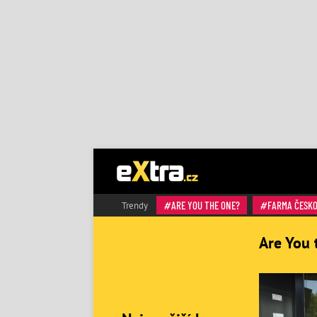
ARE YOU THE ONE?
FARMA ČESK
Trendy
Are You 