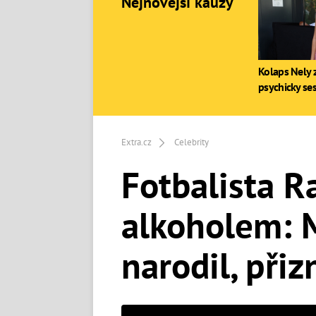
Nejnovější kauzy
Kolaps Nely z
psychicky se
Extra.cz
Celebrity
Fotbalista R
alkoholem: M
narodil, při