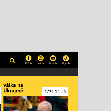
P
307 tis.
140 tis.
86,8 tis.
82,6 tis.
válka na
Ukrajině
1724 článků