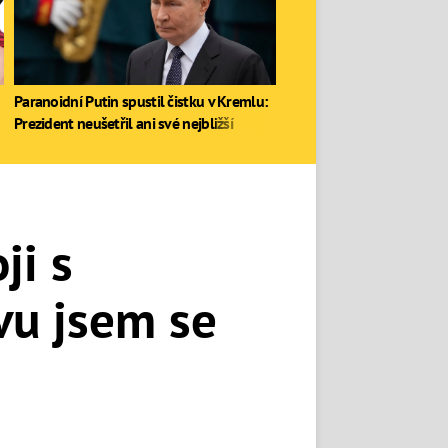
Paranoidní Putin spustil čistku v Kremlu:
Prezident neušetřil ani své nejbližší
ji s
vu jsem se