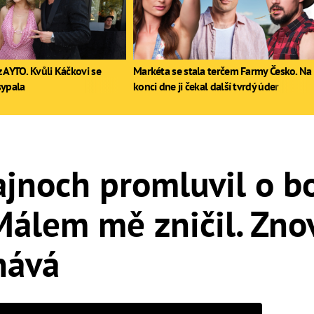
 AYTO. Kvůli Káčkovi se
Markéta se stala terčem Farmy Česko. Na
sypala
konci dne ji čekal další tvrdý úder
ajnoch promluvil o bo
álem mě zničil. Zno
znává