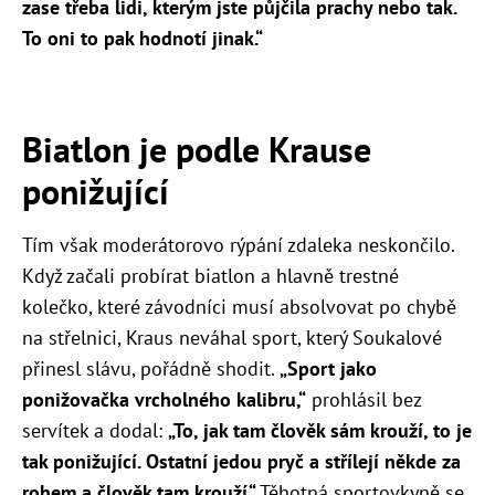
zase třeba lidi, kterým jste půjčila prachy nebo tak.
To oni to pak hodnotí jinak.“
Biatlon je podle Krause
ponižující
Tím však moderátorovo rýpání zdaleka neskončilo.
Když začali probírat biatlon a hlavně trestné
kolečko, které závodníci musí absolvovat po chybě
na střelnici, Kraus neváhal sport, který Soukalové
přinesl slávu, pořádně shodit.
„Sport jako
ponižovačka vrcholného kalibru,“
prohlásil bez
servítek a dodal:
„To, jak tam člověk sám krouží, to je
tak ponižující. Ostatní jedou pryč a střílejí někde za
rohem a člověk tam krouží.“
Těhotná sportovkyně se