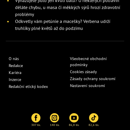
Vyhazujete jídlo jen kvůli datu? U některých potravin
děláte chybu, u masa či měkkých sýrů hrozí zdravotní
problémy
Odkvetly vám petúnie a macešky? Verbena udrží
truhlíky plné květů až do podzimu
O nás
Všeobecné obchodní
podmínky
Redakce
Cookies zásady
Kariéra
Zásady ochrany soukromí
Inzerce
Nastavení soukromí
Redakční etický kodex
307 tis.
140 tis.
86,8 tis.
82,6 tis.