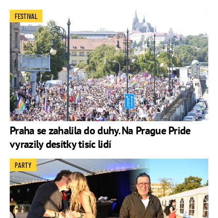
FESTIVAL
Praha se zahalila do duhy. Na Prague Pride
vyrazily desítky tisíc lidí
PARTY