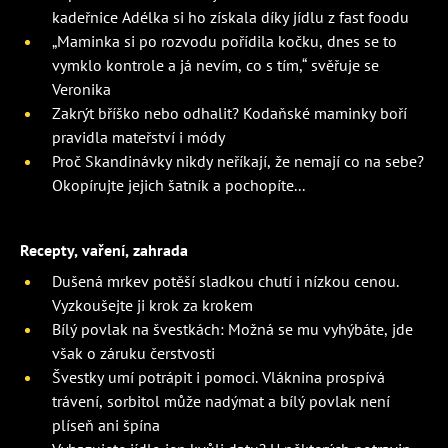
kadeřnice Adélka si ho získala díky jídlu z fast foodu
„Maminka si po rozvodu pořídila kočku, dnes se to
vymklo kontrole a já nevím, co s tím,“ svěřuje se
Veronika
Zakrýt bříško nebo odhalit? Kodaňské maminky boří
pravidla mateřství i módy
Proč Skandinávky nikdy neříkají, že nemají co na sebe?
Okopírujte jejich šatník a pochopíte...
Recepty, vaření, zahrada
Dušená mrkev potěší sladkou chutí i nízkou cenou.
Vyzkoušejte ji krok za krokem
Bílý povlak na švestkách: Možná se mu vyhýbáte, jde
však o záruku čerstvosti
Švestky umí potrápit i pomoci. Vláknina prospívá
trávení, sorbitol může nadýmat a bílý povlak není
plíseň ani špína