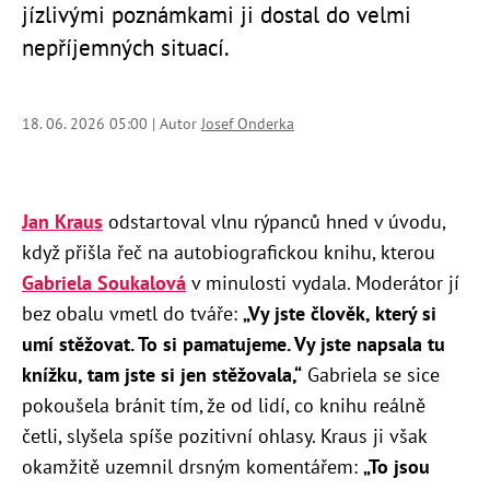
jízlivými poznámkami ji dostal do velmi
nepříjemných situací.
18. 06. 2026 05:00 | Autor
Josef Onderka
Jan Kraus
odstartoval vlnu rýpanců hned v úvodu,
když přišla řeč na autobiografickou knihu, kterou
Gabriela Soukalová
v minulosti vydala. Moderátor jí
bez obalu vmetl do tváře:
„Vy jste člověk, který si
umí stěžovat. To si pamatujeme. Vy jste napsala tu
knížku, tam jste si jen stěžovala,“
Gabriela se sice
pokoušela bránit tím, že od lidí, co knihu reálně
četli, slyšela spíše pozitivní ohlasy. Kraus ji však
okamžitě uzemnil drsným komentářem:
„To jsou