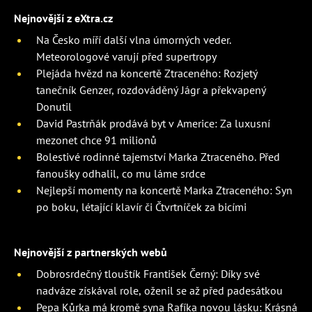
Nejnovější z eXtra.cz
Na Česko míří další vlna úmorných veder.
Meteorologové varují před supertropy
Plejáda hvězd na koncertě Ztraceného: Rozjetý
tanečník Genzer, rozdováděný Jágr a překvapený
Donutil
David Pastrňák prodává byt v Americe: Za luxusní
mezonet chce 91 milionů
Bolestivé rodinné tajemství Marka Ztraceného. Před
fanoušky odhalil, co mu láme srdce
Nejlepší momenty na koncertě Marka Ztraceného: Syn
po boku, létající klavír či Čtvrtníček za bicími
Nejnovější z partnerských webů
Dobrosrdečný tlouštík František Černý: Díky své
nadváze získával role, oženil se až před padesátkou
Pepa Kůrka má kromě syna Rafíka novou lásku: Krásná