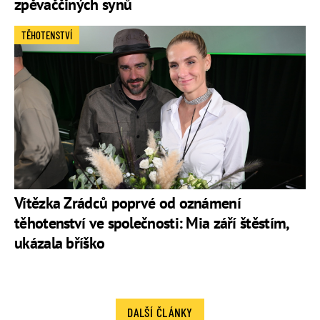
zpěvaččiných synů
TĚHOTENSTVÍ
Vítězka Zrádců poprvé od oznámení
těhotenství ve společnosti: Mia září štěstím,
ukázala bříško
DALŠÍ ČLÁNKY