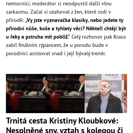
nemocnici, moderátor si neodpustil další vlnu
sarkasmu. Začal si utahovat z žen, které rodí v
přírodě:
„Vy jste vyznavačka klasiky, nebo jedete ty
přírodní nůše, koše a tyhlety věci? Někteří chtějí být
u řeky a pstruha mít poblíž.“
Celý rozhovor pak Kraus
zabil finálním rýpancem, že u porodu bude v
porodnici asistovat snad i její bývalý trenér.
Trnitá cesta Kristiny Kloubkové:
Nesplněné sny, vztah s kolegou či