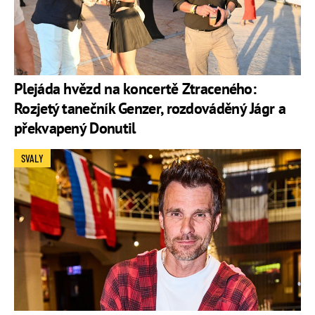
Plejáda hvězd na koncertě Ztraceného:
Rozjetý tanečník Genzer, rozdováděný Jágr a
překvapený Donutil
SVALY