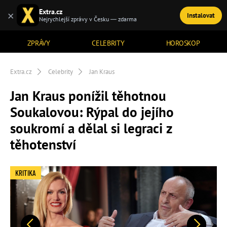
Extra.cz
×
Instalovat
TÉMATA
Nejrychlejší zprávy v Česku — zdarma
ZPRÁVY
CELEBRITY
HOROSKOP
Extra.cz
Celebrity
Jan Kraus
Jan Kraus ponížil těhotnou
Soukalovou: Rýpal do jejího
soukromí a dělal si legraci z
těhotenství
KRITIKA