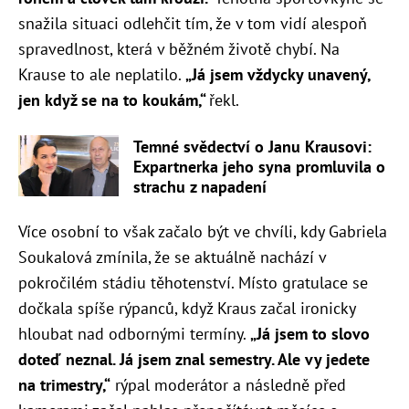
snažila situaci odlehčit tím, že v tom vidí alespoň
spravedlnost, která v běžném životě chybí. Na
Krause to ale neplatilo.
„Já jsem vždycky unavený,
jen když se na to koukám,“
řekl.
Temné svědectví o Janu Krausovi:
Expartnerka jeho syna promluvila o
strachu z napadení
Více osobní to však začalo být ve chvíli, kdy Gabriela
Soukalová zmínila, že se aktuálně nachází v
pokročilém stádiu těhotenství. Místo gratulace se
dočkala spíše rýpanců, když Kraus začal ironicky
hloubat nad odbornými termíny.
„Já jsem to slovo
doteď neznal. Já jsem znal semestry. Ale vy jedete
na trimestry,“
rýpal moderátor a následně před