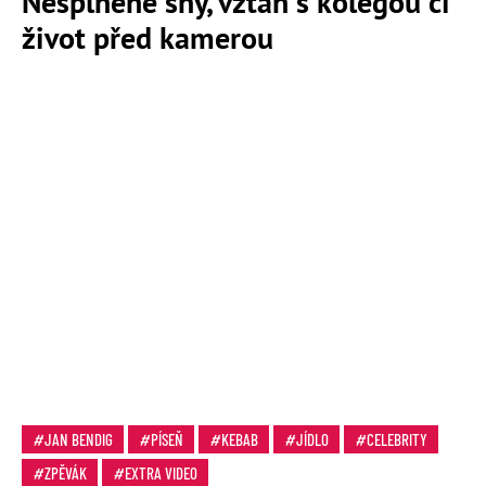
Nesplněné sny, vztah s kolegou či
život před kamerou
JAN BENDIG
PÍSEŇ
KEBAB
JÍDLO
CELEBRITY
ZPĚVÁK
EXTRA VIDEO