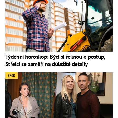
Týdenní horoskop: Býci si řeknou o postup,
Střelci se zaměří na důležité detaily
SPOR