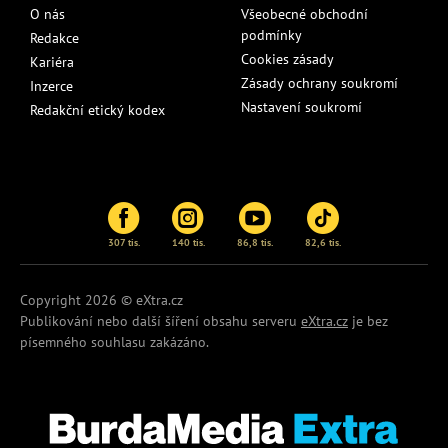
O nás
Všeobecné obchodní
podmínky
Redakce
Cookies zásady
Kariéra
Zásady ochrany soukromí
Inzerce
Nastavení soukromí
Redakční etický kodex
307 tis.
140 tis.
86,8 tis.
82,6 tis.
Copyright 2026 © eXtra.cz
Publikování nebo další šíření obsahu serveru
eXtra.cz
je bez
písemného souhlasu zakázáno.