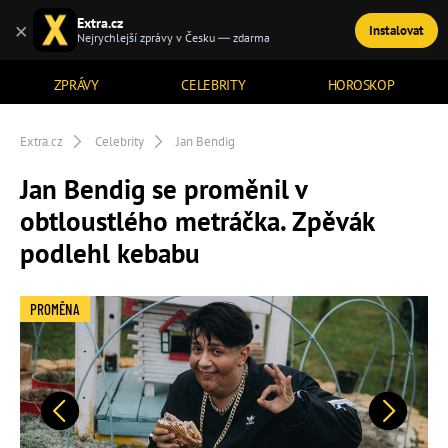
Extra.cz
×
Instalovat
TÉMATA
Nejrychlejší zprávy v Česku — zdarma
ZPRÁVY
CELEBRITY
HOROSKOP
Extra.cz
Celebrity
Jan Bendig
Jan Bendig se proměnil v
obtloustlého metráčka. Zpěvák
podlehl kebabu
PROMĚNA
Předchozí
Další