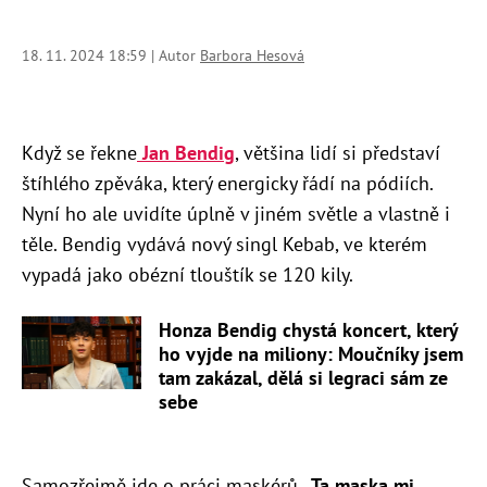
18. 11. 2024 18:59 | Autor
Barbora Hesová
Když se řekne
Jan Bendig
, většina lidí si představí
štíhlého zpěváka, který energicky řádí na pódiích.
Nyní ho ale uvidíte úplně v jiném světle a vlastně i
těle. Bendig vydává nový singl Kebab, ve kterém
vypadá jako obézní tlouštík se 120 kily.
Honza Bendig chystá koncert, který
ho vyjde na miliony: Moučníky jsem
tam zakázal, dělá si legraci sám ze
sebe
Samozřejmě jde o práci maskérů.
„Ta maska mi