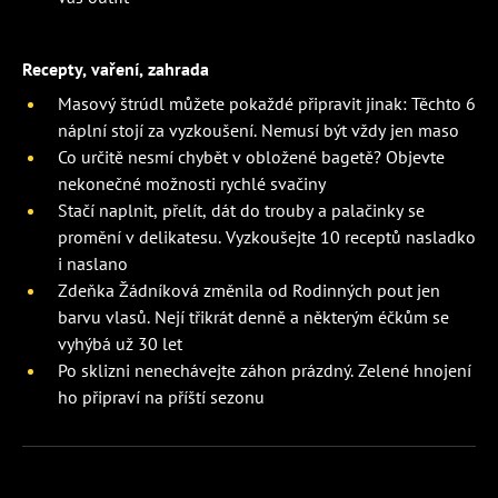
Recepty, vaření, zahrada
Masový štrúdl můžete pokaždé připravit jinak: Těchto 6
náplní stojí za vyzkoušení. Nemusí být vždy jen maso
Co určitě nesmí chybět v obložené bagetě? Objevte
nekonečné možnosti rychlé svačiny
Stačí naplnit, přelít, dát do trouby a palačinky se
promění v delikatesu. Vyzkoušejte 10 receptů nasladko
i naslano
Zdeňka Žádníková změnila od Rodinných pout jen
barvu vlasů. Nejí třikrát denně a některým éčkům se
vyhýbá už 30 let
Po sklizni nenechávejte záhon prázdný. Zelené hnojení
ho připraví na příští sezonu