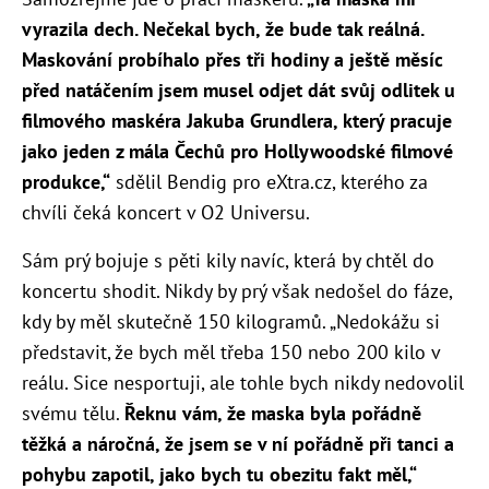
vyrazila dech. Nečekal bych, že bude tak reálná.
Maskování probíhalo přes tři hodiny a ještě měsíc
před natáčením jsem musel odjet dát svůj odlitek u
filmového maskéra Jakuba Grundlera, který pracuje
jako jeden z mála Čechů pro Hollywoodské filmové
produkce,“
sdělil Bendig pro eXtra.cz, kterého za
chvíli čeká koncert v O2 Universu.
Sám prý bojuje s pěti kily navíc, která by chtěl do
koncertu shodit. Nikdy by prý však nedošel do fáze,
kdy by měl skutečně 150 kilogramů. „Nedokážu si
představit, že bych měl třeba 150 nebo 200 kilo v
reálu. Sice nesportuji, ale tohle bych nikdy nedovolil
svému tělu.
Řeknu vám, že maska byla pořádně
těžká a náročná, že jsem se v ní pořádně při tanci a
pohybu zapotil, jako bych tu obezitu fakt měl,“