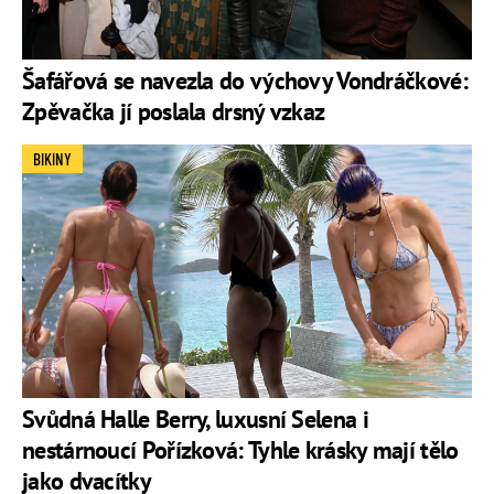
Šafářová se navezla do výchovy Vondráčkové:
Zpěvačka jí poslala drsný vzkaz
BIKINY
Svůdná Halle Berry, luxusní Selena i
nestárnoucí Pořízková: Tyhle krásky mají tělo
jako dvacítky