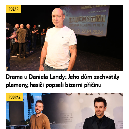
POŽÁR
Drama u Daniela Landy: Jeho dům zachvátily
plameny, hasiči popsali bizarní příčinu
PODRAZ