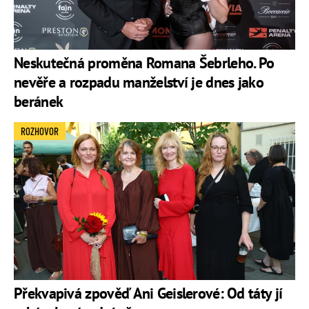
Neskutečná proměna Romana Šebrleho. Po
nevěře a rozpadu manželství je dnes jako
beránek
ROZHOVOR
Překvapivá zpověď Ani Geislerové: Od táty jí