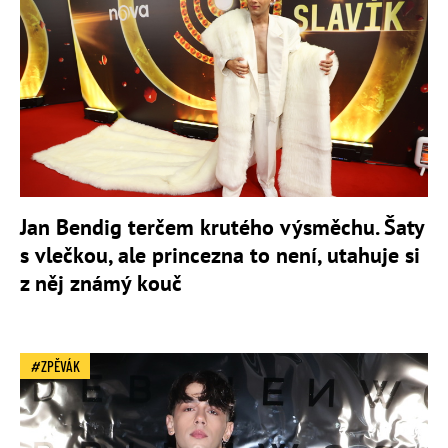
Jan Bendig terčem krutého výsměchu. Šaty
s vlečkou, ale princezna to není, utahuje si
z něj známý kouč
ZPĚVÁK