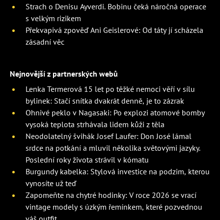
Strach o Denisu Ayverdi. Bobinu čeká náročná operace
s velkým rizikem
Překvapivá zpověď Ani Geislerové: Od táty jí scházela
zásadní věc
Nejnovější z partnerských webů
Lenka Termerová 15 let po těžké nemoci věří v sílu
bylinek: Stačí snítka dvakrát denně, je to zázrak
Ohnivé peklo v Nagasaki: Po explozi atomové bomby
vysoká teplota strhávala lidem kůži z těla
Neodolatelný švihák Josef Laufer: Don José lámal
srdce na potkání a mluvil několika světovými jazyky.
Poslední roky života strávil v kómatu
Burgundy kabelka: Stylová investice na podzim, kterou
vynosíte už teď
Zapomeňte na chytré hodinky: V roce 2026 se vrací
vintage modely s úzkým řemínkem, které pozvednou
váš outfit