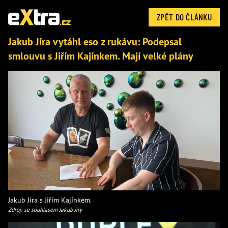
ZPĚT DO ČLÁNKU
Jakub Jíra vytáhl eso z rukávu: Podepsal
smlouvu s Jiřím Kajínkem. Mají velké plány
Jakub Jíra s Jiřím Kajínkem.
Zdroj: se souhlasem Jakub Jíry