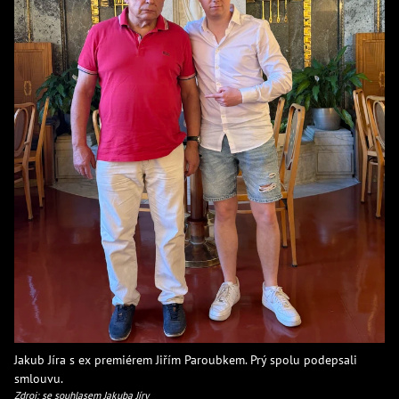
Jakub Jíra s ex premiérem Jiřím Paroubkem. Prý spolu podepsali
smlouvu.
Zdroj: se souhlasem Jakuba Jíry