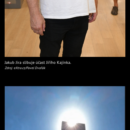
Jakub Jíra slibuje účast Jiřího Kajínka.
Zdroj: eXtra.cz/Pavel Dvořák