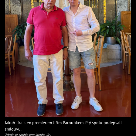
Jakub Jíra s ex premiérem Jiřím Paroubkem. Prý spolu podepsali
smlouvu.
Zdroj: se souhlasem Jakuba Jíry