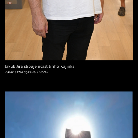
Jakub Jíra slibuje účast Jiřího Kajínka.
Zdroj: eXtra.cz/Pavel Dvořák