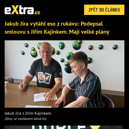
ZPĚT DO ČLÁNKU
Jakub Jíra vytáhl eso z rukávu: Podepsal
smlouvu s Jiřím Kajínkem. Mají velké plány
Jakub Jíra s Jiřím Kajínkem.
Zdroj: se souhlasem Jakub Jíry