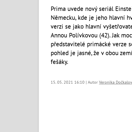
Prima uvede nový seriál Einste
Německu, kde je jeho hlavní hv
verzi se jako hlavní vyšetřovat
Annou Polívkovou (42).
Jak moc
představitelé primácké verze s
pohled je jasné, že v obou zemí
fešáky.
15. 05. 2021 16:10 | Autor
Veronika Dočkalo