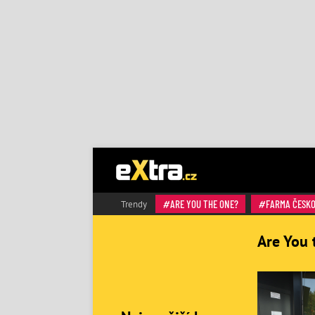
ARE YOU THE ONE?
FARMA ČESK
Trendy
Are You 