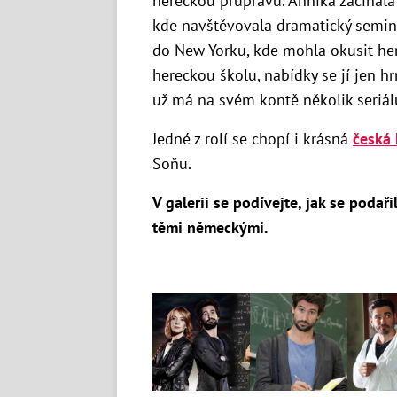
hereckou průpravu. Annika začínala
kde navštěvovala dramatický semin
do New Yorku, kde mohla okusit he
hereckou školu, nabídky se jí jen hr
už má
na svém kontě několik seriál
Jedné z rolí se chopí i krásná
česká 
Soňu.
V galerii se podívejte, jak se podař
těmi německými.