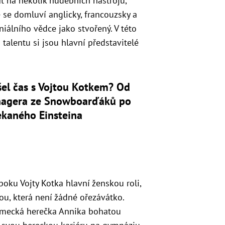
át na několik hudebních nástrojů,
ě se domluví anglicky, francouzsky a
niálního vědce jako stvořený. V této
talentu si jsou hlavní představitelé
šel čas s Vojtou Kotkem? Od
nagera ze Snowboarďáků po
ekaného Einsteina
boku Vojty Kotka hlavní ženskou roli,
u, která není žádné ořezávátko.
ěmecká herečka Annika bohatou