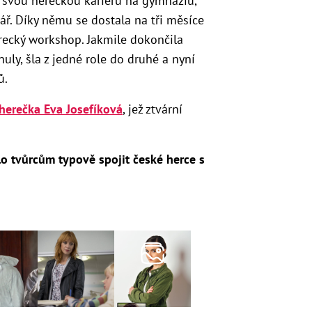
 svou hereckou kariéru na gymnáziu,
ář.
Díky němu se dostala na tři měsíce
recký workshop.
Jakmile dokončila
nuly, šla z jedné role do druhé a nyní
ů.
herečka Eva Josefíková
, jež ztvární
ilo tvůrcům typově spojit české herce s