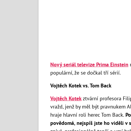
Nový seriál televize Prima Einstein
m
populární, že se dočkal tří sérií.
Vojtěch Kotek vs. Tom Back
Vojtěch Kotek
ztvární profesora Fil
vražd, jenž by měl být pravnukem Al
hraje hlavní roli herec Tom Back.
Po
povědomá, nejspíš jste ho viděli v 