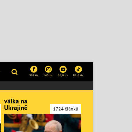
P
307 tis.
140 tis.
86,8 tis.
82,6 tis.
válka na
Ukrajině
1724 článků