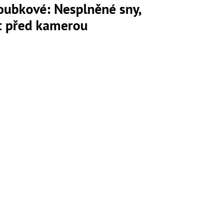
loubkové: Nesplněné sny,
ot před kamerou