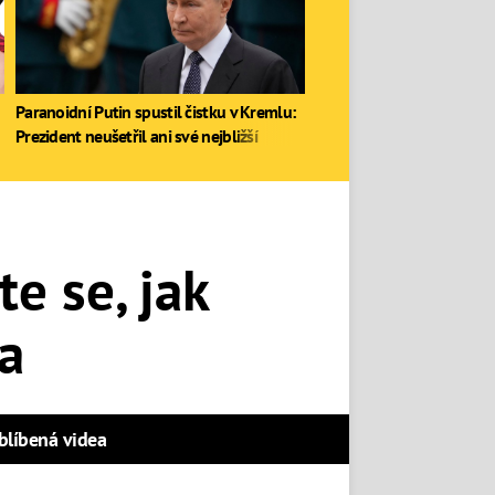
Paranoidní Putin spustil čistku v Kremlu:
Prezident neušetřil ani své nejbližší
te se, jak
a
blíbená videa