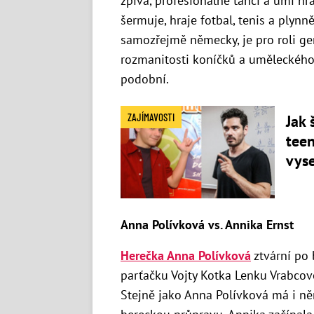
zpívá, profesionálně tančí a umí hr
šermuje, hraje fotbal, tenis a plynn
samozřejmě
německy, je pro roli ge
rozmanitosti koníčků a
uměleckého 
podobní.
ZAJÍMAVOSTI
Jak 
tee
vys
Anna Polívková vs. Annika Ernst
Herečka Anna Polívková
ztvární po 
parťačku Vojty Kotka
Lenku Vrabcovo
Stejně jako Anna Polívková má i n