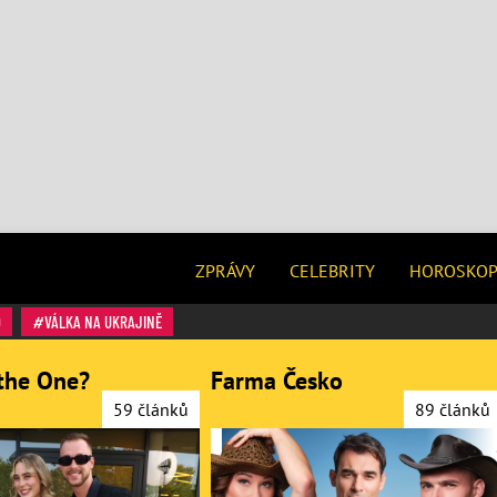
ZPRÁVY
CELEBRITY
HOROSKO
O
VÁLKA NA UKRAJINĚ
the One?
Farma Česko
59 článků
89 článků