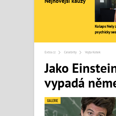
Nejnovější kauzy
Kolaps Nely z
psychicky se
Extra.cz
Celebrity
Vojta Kotek
Jako Einstein
vypadá něme
GALERIE