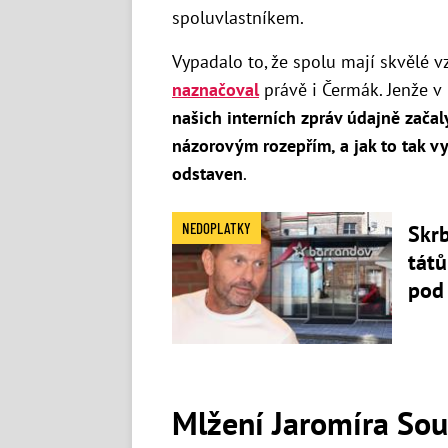
spoluvlastníkem.
Vypadalo to, že spolu mají skvělé vz
naznačoval
právě i Čermák. Jenže v
našich interních zpráv údajně začal
názorovým rozepřím, a jak to tak v
odstaven
.
NEDOPLATKY
Skrb
tátů
pod
Mlžení Jaromíra So