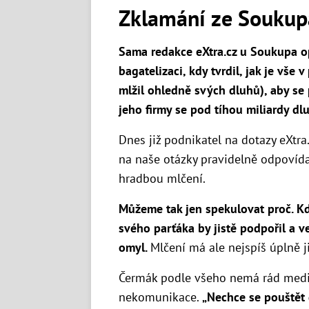
Zklamání ze Soukup
Sama redakce eXtra.cz u Soukupa 
bagatelizaci, kdy tvrdil, jak je vše 
mlžil ohledně svých dluhů), aby se 
jeho firmy se pod tíhou miliardy dl
Dnes již podnikatel na dotazy eXtra
na naše otázky pravidelně odpovídal
hradbou mlčení.
Můžeme tak jen spekulovat proč. Kd
svého parťáka by jistě podpořil a v
omyl.
Mlčení má ale nejspíš úplně j
Čermák podle všeho nemá rád mediá
nekomunikace.
„Nechce se pouštět