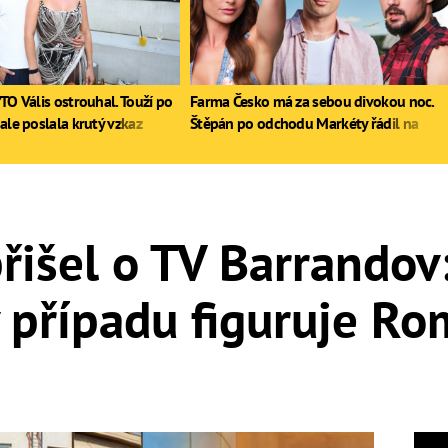
TO Vális ostrouhal. Touží po
Farma Česko má za sebou divokou noc.
ale poslala krutý vzkaz
Štěpán po odchodu Markéty řádil na
stole, Zdeněk poprvé pil
řišel o TV Barrandov
v případu figuruje R