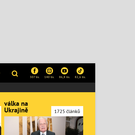
P
307 tis.
140 tis.
86,8 tis.
82,6 tis.
válka na
Ukrajině
1725 článků