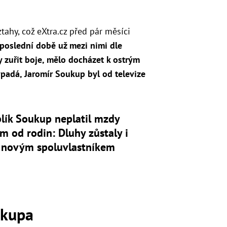
tahy, což eXtra.cz před pár měsíci
poslední době už mezi nimi dle
y zuřit boje, mělo docházet k ostrým
ypadá, Jaromír Soukup byl od televize
lík Soukup neplatil mzdy
m od rodin: Dluhy zůstaly i
 novým spoluvlastníkem
ukupa