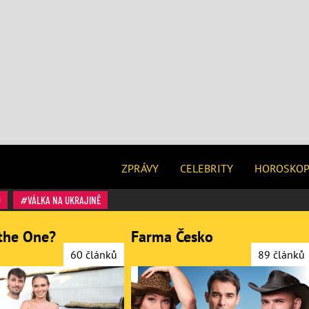
ZPRÁVY
CELEBRITY
HOROSKO
O
VÁLKA NA UKRAJINĚ
the One?
Farma Česko
60 článků
89 článků