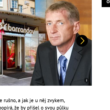
O
Další
 rušno, a jak je u něj zvykem,
pírá, že by přišel o svou půlku