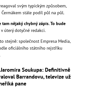
reagoval svým typickým způsobem,
 s Čermákem stále podíl půl na půl.
Je tam nějaký chybný zápis. To bude
v úterý dotyčné redakci.
o stejně: společnost Empresa Media,
dle oficiálního státního rejstříku
.
Jaromíra Soukupa: Definitivně
aloval Barrandovu, televize už
neříká pane