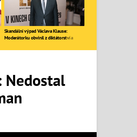
Skandální výpad Václava Klause:
Moderátorku obvinil z diktátorství a
zastal se Ruska
: Nedostal
oman