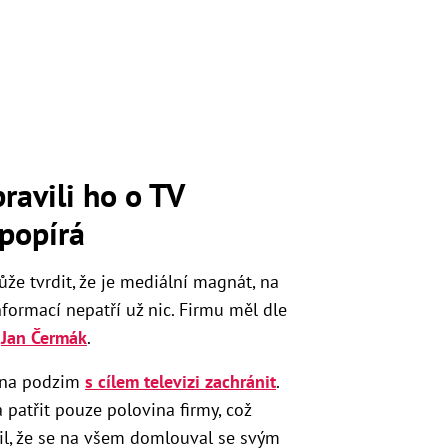
ravili ho o TV
 popírá
že tvrdit, že je mediální magnát, na
ormací nepatří už nic. Firmu měl dle
t
Jan Čermák
.
i na podzim
s cílem televizi zachránit
.
 patřit pouze polovina firmy, což
dil, že se na všem domlouval se svým