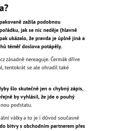
a?
opakovaně zažila podobnou
v pořádku, jak se nic neděje (hlavně
pak ukázalo, že pravda je úplně jiná a
uhů téměř doslova potápěly.
.cz zásadně nereaguje. Čermák dříve
, tentokrát se ale ohradil také
yby šlo skutečně jen o chybný zápis,
eřejně by vyhlásil, že jde o pouhý
inou podstatu.
lní války a to je i důvod současné
 do bitvy s obchodním partnerem přes