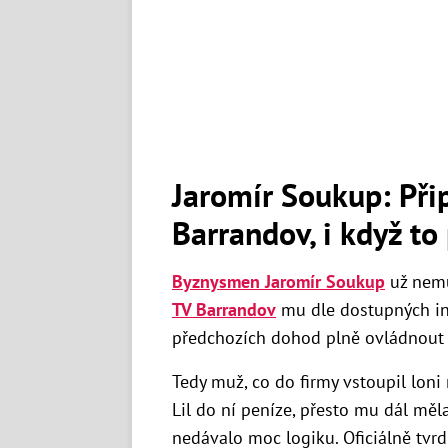
Jaromír Soukup: Přip
Barrandov, i když to
Byznysmen Jaromír Soukup
už nemů
TV Barrandov
mu dle dostupných inf
předchozích dohod plně ovládnou
Tedy muž, co do firmy vstoupil lon
Lil do ní peníze, přesto mu dál měla
nedávalo moc logiku. Oficiálně tvr