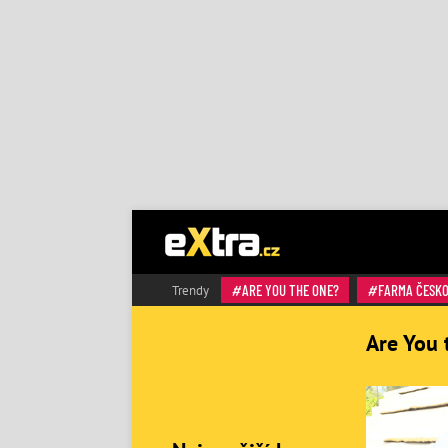
ARE YOU THE ONE?
FARMA ČESK
Trendy
Are You 