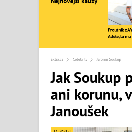
Nejnovější kauzy
Proutník z AY
Adéle, ta mu 
Extra.cz
Celebrity
Jaromír Soukup
Jak Soukup p
ani korunu, 
Janoušek
TAJEMSTVÍ