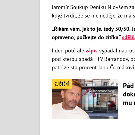
Jaromír Soukup Deníku N ovšem za
když tvrdil, že se nic neděje, že má
„Říkám vám, jak to je, tedy 50/50. 
opraveno, počkejte do zítřka,“
sdělil
I den poté ale
zápis
vypadal naprost
pod kterou spadá i TV Barrandov, po
patří ze sta procent Janu Čermákovi
ZJIŠTĚNÍ
Pád 
dokr
mu 