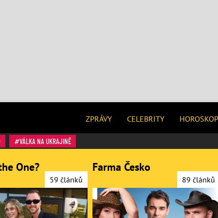
ZPRÁVY
CELEBRITY
HOROSKO
O
VÁLKA NA UKRAJINĚ
the One?
Farma Česko
59 článků
89 článků