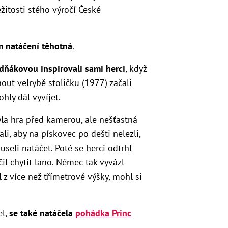
žitosti stého výročí České
m
natáčení těhotná
.
dňákovou inspirovali sami herci
, když
out velrybě stoličku (1977) začali
hly dál vyvíjet.
yla hra před kamerou, ale nešťastná
i, aby na pískovec po dešti nelezli,
seli natáčet. Poté se herci odtrhl
ačil chytit lano. Němec tak vyvázl
z více než třímetrové výšky, mohl si
el,
se také natáčela
pohádka Princ