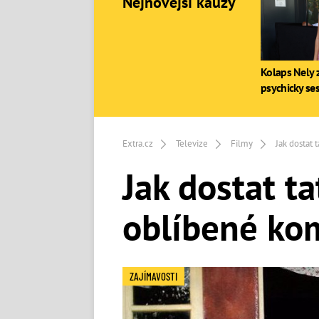
Nejnovější kauzy
Kolaps Nely z
psychicky se
Extra.cz
Televize
Filmy
Jak dostat 
Jak dostat t
oblíbené ko
ZAJÍMAVOSTI