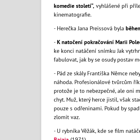
komedie století“,
vyhlášené při příle
kinematografie.
- Herečka Jana Preissová byla
běhe
-
K natočení pokračování Marii Pole
ke konci natáčení snímku Jak vytrhn
fabulovat, jak by se osudy postav mo
- Pád ze skály Františka Němce neb
náhoda. Profesionálové tvůrcům říkal
protože je to nebezpečné, ale oni mu
chyt. Muž, který herce jistil, však st
pouze s odřeninami. Pokud by spadl 
zlomit vaz.
- U rybníka Věžák, kde se film natáč
Bajaja
(1971).