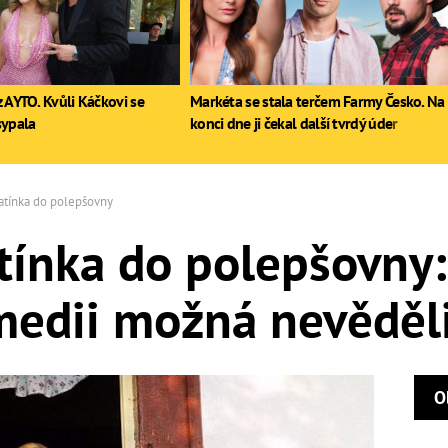
 AYTO. Kvůli Káčkovi se
Markéta se stala terčem Farmy Česko. Na
sypala
konci dne ji čekal další tvrdý úder
tatínka do polepšovny
atínka do polepšovny:
medii možná nevěděli
O