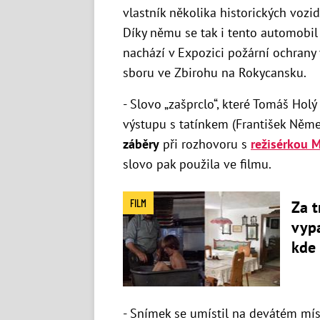
vlastník několika historických vozide
Díky němu se tak i tento automobil 
nachází v Expozici požární ochrany
sboru ve Zbirohu na Rokycansku.
- Slovo „zašprclo“, které Tomáš Hol
výstupu s tatínkem (František Něme
záběry
při rozhovoru s
režisérkou 
slovo pak použila ve filmu.
FILM
Za 
vyp
kde
- Snímek se umístil na devátém mís