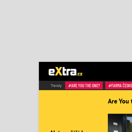
ARE YOU THE ONE?
FARMA ČESK
Trendy
Are You 