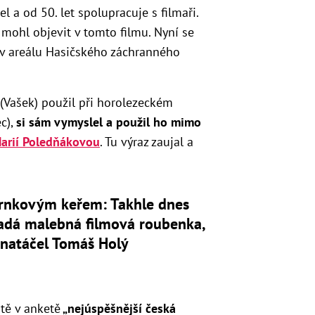
l a od 50. let spolupracuje s filmaři.
mohl objevit v tomto filmu. Nyní se
 v areálu Hasičského záchranného
ý (Vašek) použil při horolezeckém
c),
si sám vymyslel a použil ho mimo
Marií Poledňákovou
. Tu výraz zaujal a
trnkovým keřem: Takhle dnes
adá malebná filmová roubenka,
 natáčel Tomáš Holý
tě v anketě
„nejúspěšnější česká