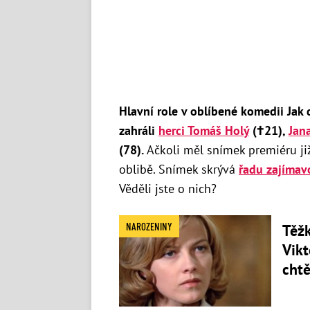
Hlavní role v oblíbené komedii Jak 
zahráli
herci Tomáš Holý
(
†
21),
Jan
(78).
Ačkoli měl snímek premiéru již
oblibě. Snímek skrývá
řadu zajímav
Věděli jste o nich?
NAROZENINY
Těžk
Vikt
chtě