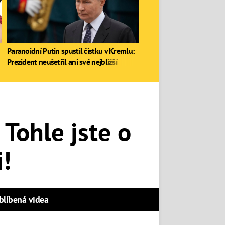
Paranoidní Putin spustil čistku v Kremlu:
Prezident neušetřil ani své nejbližší
 Tohle jste o
!
blíbená videa