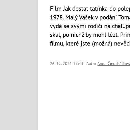
Film Jak dostat tatínka do pol
1978. Malý Vašek v podání Tom
vydá se svými rodiči na chalup
skal, po nichž by mohl lézt. Př
filmu, které jste (možná) nevěd
26. 12. 2021 17:43 | Autor
Anna Čmuchálkov