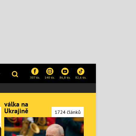
P
307 tis.
140 tis.
86,8 tis.
82,6 tis.
válka na
Ukrajině
1724 článků