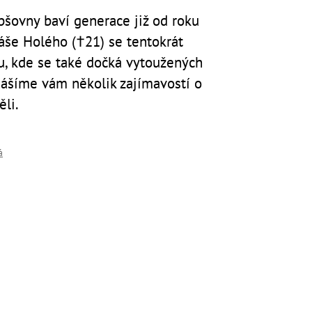
epšovny baví generace již od roku
áše Holého (†21) se tentokrát
u, kde se také dočká vytoužených
inášíme vám několik zajímavostí o
ěli.
á