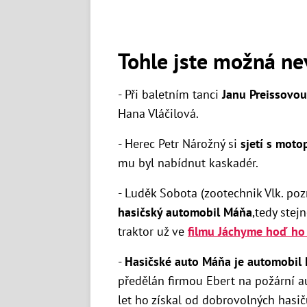
Tohle jste možná ne
-
Při baletním tanci
Janu Preissovou
Hana Vláčilová.
- Herec Petr Nárožný si
sjetí s moto
mu byl nabídnut kaskadér.
- Luděk Sobota (zootechnik Vlk. poz
hasičský automobil Máňa
,tedy stej
traktor už ve
filmu Jáchyme hoď ho 
-
Hasičské auto Máňa je automobil 
předělán firmou Ebert na požární a
let ho získal od dobrovolných hasičů