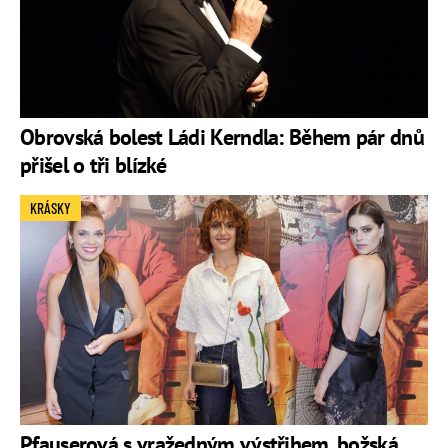
Obrovská bolest Ládi Kerndla: Během pár dnů
přišel o tři blízké
KRÁSKY
Pfauserová s vražedným výstřihem, božská