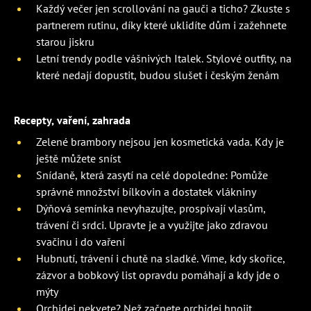
Každý večer jen scrollování na gauči a ticho? Zkuste s
partnerem rutinu, díky které uklidíte dům i zažehnete
starou jiskru
Letní trendy podle vášnivých Italek. Stylové outfity, na
které nedají dopustit, budou slušet i českým ženám
Recepty, vaření, zahrada
Zelené brambory nejsou jen kosmetická vada. Kdy je
ještě můžete sníst
Snídaně, která zasytí na celé dopoledne: Pomůže
správné množství bílkovin a dostatek vlákniny
Dýňová semínka nevyhazujte, prospívají vlasům,
trávení či srdci. Upravte je a využijte jako zdravou
svačinu i do vaření
Hubnutí, trávení i chutě na sladké. Víme, kdy skořice,
zázvor a bobkový list opravdu pomáhají a kdy jde o
mýty
Orchidej nekvete? Než začnete orchidej hnojit,