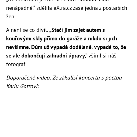
nenápadné,“ sdělila eXtra.cz zase jedna z postarších
žen.
A není se co divit.
„Stačí jim zajet autem s
kouřovými skly přímo do garáže a nikdo si jich
nevšimne. Dům už vypadá dodělaně, vypadá to, že
se ale dokončují zahradní úpravy,“
všiml si náš
fotograf.
Doporučené video: Ze zákulisí koncertu s poctou
Karlu Gottovi: