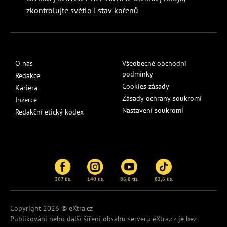
zkontrolujte světlo i stav kořenů
O nás
Všeobecné obchodní
podmínky
Redakce
Cookies zásady
Kariéra
Zásady ochrany soukromí
Inzerce
Nastavení soukromí
Redakční etický kodex
307 tis.
140 tis.
86,8 tis.
82,6 tis.
Copyright 2026 © eXtra.cz
Publikování nebo další šíření obsahu serveru
eXtra.cz
je bez