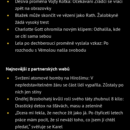
Děsivá proměna Vojty Kotka: Očekávaní Zrádci se vrací
zpět na obrazovky
Blažek může skončit ve vězení jako Rath. Žalobkyně
žádá vysoký trest
Charlotte Gott ohromila novým klipem: Odhalila, kde
se cítí sama sebou
Lela po dechberoucí proměně vyslala vzkaz: Po
rozchodu s Vémolou našla svobodu
Nejnovější z partnerských webů
Svržení atomové bomby na Hirošimu: V
nepředstavitelném žáru se část lidí vypařila. Zůstaly po
nich jen stíny
Ondřej Brzobohatý kvůli roli svého táty zhubnul 8 kilo:
Drastický detox na šťávách, masu a zelenině
„Dcera mi řekla, že nechce žít jako já. Po čtyřiceti letech
práce mám pocit, že si neváží toho, co jsem jí chtěl
předat,“ svěřuje se Karel