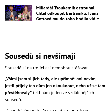
Miliardář Tsoukernik ostrouhal.
Chtěl odkoupit Bertramku, Ivana
Gottová mu do toho hodila vidle
Sousedů si nevšímají
Sousedé si na trojici asi nemohou stěžovat.
„Všiml jsem si jich tady, ale upřímně: ani nevím,
jestli přijely ten dům jen okouknout, nebo už se tam
přestěhovaly,“
řekl nám jeden ze vzdálenějších
sousedů.
„Nepotkávám je tu. Asi se drží stranou. Jsou