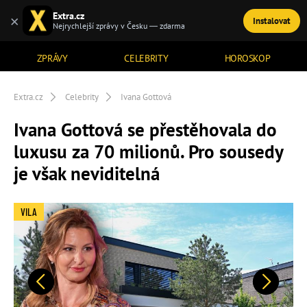
Extra.cz
×
Instalovat
TÉMATA
Nejrychlejší zprávy v Česku — zdarma
ZPRÁVY
CELEBRITY
HOROSKOP
Extra.cz
Celebrity
Ivana Gottová
Ivana Gottová se přestěhovala do
luxusu za 70 milionů. Pro sousedy
je však neviditelná
VILA
Předchozí
Další