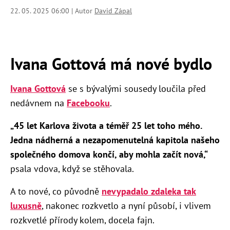
22. 05. 2025 06:00 | Autor
David Zápal
Ivana Gottová má nové bydlo
Ivana Gottová
se s bývalými sousedy loučila před
nedávnem na
Facebooku
.
„45 let Karlova života a téměř 25 let toho mého.
Jedna nádherná a nezapomenutelná kapitola našeho
společného domova končí, aby mohla začít nová,“
psala vdova, když se stěhovala.
A to nové, co původně
nevypadalo zdaleka tak
luxusně
, nakonec rozkvetlo a nyní působí, i vlivem
rozkvetlé přírody kolem, docela fajn.