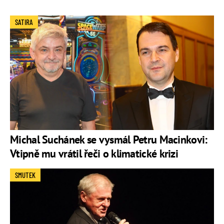
SATIRA
Michal Suchánek se vysmál Petru Macinkovi:
Vtipně mu vrátil řeči o klimatické krizi
SMUTEK