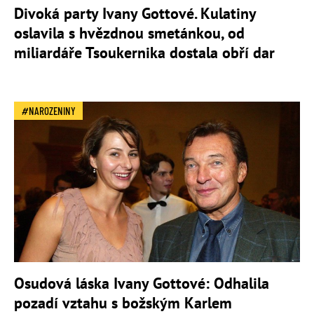
Divoká party Ivany Gottové. Kulatiny
oslavila s hvězdnou smetánkou, od
miliardáře Tsoukernika dostala obří dar
NAROZENINY
Osudová láska Ivany Gottové: Odhalila
pozadí vztahu s božským Karlem