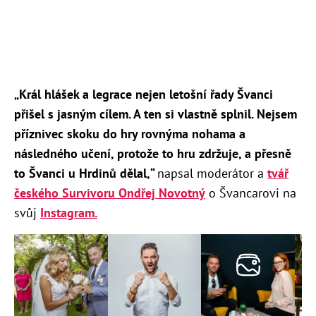
„Král hlášek a legrace nejen letošní řady Švanci
přišel s jasným cílem. A ten si vlastně splnil. Nejsem
příznivec skoku do hry rovnýma nohama a
následného učení, protože to hru zdržuje, a přesně
to Švanci u Hrdinů dělal,
“
napsal moderátor a
tvář
českého Survivoru Ondřej Novotný
o Švancarovi na
svůj
Instagram.