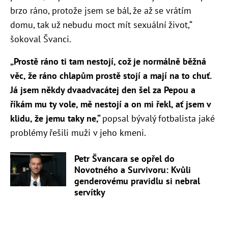
brzo ráno, protože jsem se bál, že až se vrátím
domu, tak už nebudu moct mít sexuální život,“
šokoval Švanci.
„Prostě ráno ti tam nestojí, což je normálně běžná
věc, že ráno chlapům prostě stojí a mají na to chuť.
Já jsem někdy dvaadvacátej den šel za Pepou a
říkám mu ty vole, mě nestojí a on mi řekl, ať jsem v
klidu, že jemu taky ne,“
popsal bývalý fotbalista jaké
problémy řešili muži v jeho kmeni.
Petr Švancara se opřel do
Novotného a Survivoru: Kvůli
genderovému pravidlu si nebral
servítky