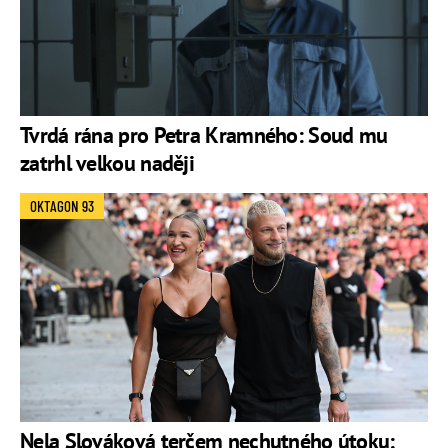
Tvrdá rána pro Petra Kramného: Soud mu
zatrhl velkou naději
OKTAGON 93
Nela Slováková terčem nechutného útoku: