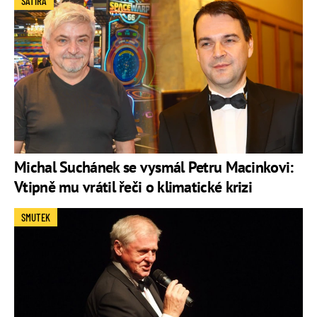
SATIRA
Michal Suchánek se vysmál Petru Macinkovi:
Vtipně mu vrátil řeči o klimatické krizi
SMUTEK