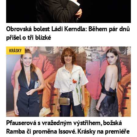
Obrovská bolest Ládi Kerndla: Během pár dnů
přišel o tři blízké
KRÁSKY
Pfauserová s vražedným výstřihem, božská
Ramba či proměna Issové. Krásky na premiéře