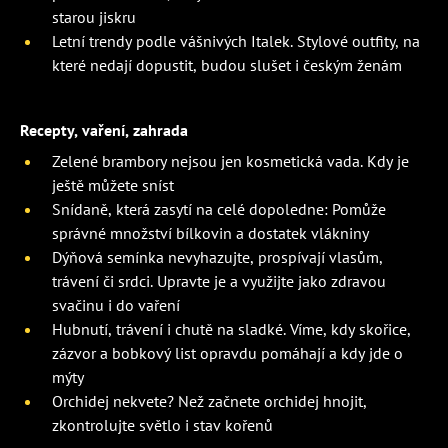
starou jiskru
Letní trendy podle vášnivých Italek. Stylové outfity, na
které nedají dopustit, budou slušet i českým ženám
Recepty, vaření, zahrada
Zelené brambory nejsou jen kosmetická vada. Kdy je
ještě můžete sníst
Snídaně, která zasytí na celé dopoledne: Pomůže
správné množství bílkovin a dostatek vlákniny
Dýňová semínka nevyhazujte, prospívají vlasům,
trávení či srdci. Upravte je a využijte jako zdravou
svačinu i do vaření
Hubnutí, trávení i chutě na sladké. Víme, kdy skořice,
zázvor a bobkový list opravdu pomáhají a kdy jde o
mýty
Orchidej nekvete? Než začnete orchidej hnojit,
zkontrolujte světlo i stav kořenů