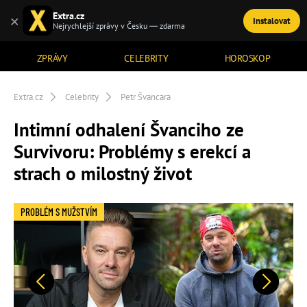
Extra.cz
×
Instalovat
TÉMATA
Nejrychlejší zprávy v Česku — zdarma
ZPRÁVY
CELEBRITY
HOROSKOP
Extra.cz
Celebrity
Petr Švancara
Intimní odhalení Švanciho ze
Survivoru: Problémy s erekcí a
strach o milostný život
PROBLÉM S MUŽSTVÍM
Předchozí
Další