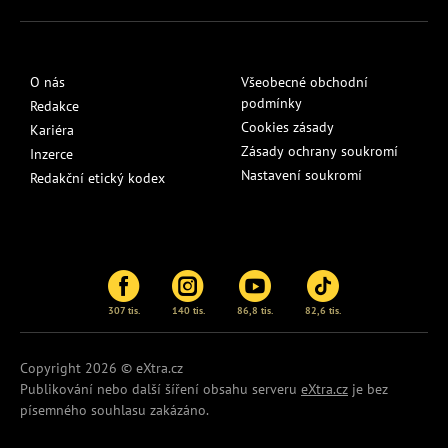
O nás
Všeobecné obchodní
podmínky
Redakce
Cookies zásady
Kariéra
Zásady ochrany soukromí
Inzerce
Nastavení soukromí
Redakční etický kodex
307 tis.
140 tis.
86,8 tis.
82,6 tis.
Copyright 2026 © eXtra.cz
Publikování nebo další šíření obsahu serveru
eXtra.cz
je bez
písemného souhlasu zakázáno.