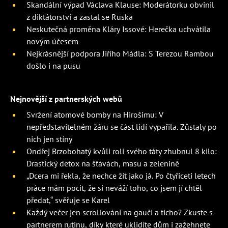
Skandální výpad Václava Klause: Moderátorku obvinil
z diktátorství a zastal se Ruska
Neskutečná proměna Kláry Issové: Herečka uchvátila
novým účesem
Nejkrásnější podpora Jiřího Mádla: S Terezou Rambou
došlo i na pusu
Nejnovější z partnerských webů
Svržení atomové bomby na Hirošimu: V
nepředstavitelném žáru se část lidí vypařila. Zůstaly po
nich jen stíny
Ondřej Brzobohatý kvůli roli svého táty zhubnul 8 kilo:
Drastický detox na šťávách, masu a zelenině
„Dcera mi řekla, že nechce žít jako já. Po čtyřiceti letech
práce mám pocit, že si neváží toho, co jsem jí chtěl
předat,“ svěřuje se Karel
Každý večer jen scrollování na gauči a ticho? Zkuste s
partnerem rutinu, díky které uklidíte dům i zažehnete