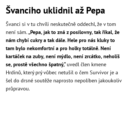
Švanciho uklidnil až Pepa
Švanci si v tu chvíli neskutečně oddechl, že v tom
není sám.
„Pepa, jak to zná z posilovny, tak říkal, že
nám chybí cukry a tak dále. Hele pro nás kluky to
tam bylo nekomfortní a pro holky totálně. Není
kartáček na zuby, není mýdlo, není zrcátko, neholíš
se, prostě všechno špatný,“
uvedl člen kmene
Hrdinů, který prý vůbec netušil o čem Survivor je a
šel do drsné soutěže naprosto nepolíben jakoukoliv
průpravou.