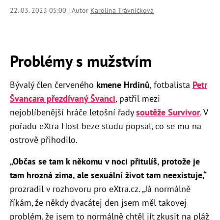
22. 03. 2023 05:00 | Autor
Karolína Trávníčková
Problémy s mužstvím
Bývalý člen červeného
kmene Hrdinů
, fotbalista
Petr
Švancara přezdívaný Švanci
, patřil mezi
nejoblíbenější hráče letošní řady
soutěže Survivor
. V
pořadu eXtra Host beze studu popsal, co se mu na
ostrově přihodilo.
„Občas se tam k někomu v noci přitulíš, protože je
tam hrozná zima, ale sexuální život tam neexistuje,“
prozradil v rozhovoru pro eXtra.cz.
„Já normálně
říkám, že někdy dvacátej den jsem měl takovej
problém, že jsem to normálně chtěl jít zkusit na pláž