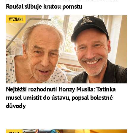
Roušal slibuje krutou pomstu
VYZNÁNÍ
Nejtěžší rozhodnutí Honzy Musila: Tatínka
musel umístit do ústavu, popsal bolestné
důvody