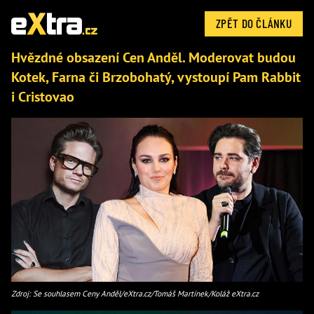
ZPĚT DO ČLÁNKU
Hvězdné obsazení Cen Anděl. Moderovat budou
Kotek, Farna či Brzobohatý, vystoupí Pam Rabbit
i Cristovao
Zdroj: Se souhlasem Ceny Anděl/eXtra.cz/Tomáš Martínek/Koláž eXtra.cz