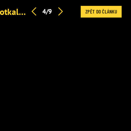
Hořký konec pro Petru a Filipa z Asia Express. Dvojici potkala po show další rána
4/9
ZPĚT DO ČLÁNKU