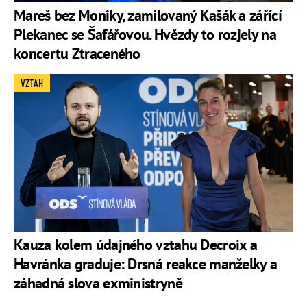
Mareš bez Moniky, zamilovaný Kašák a zářící
Plekanec se Šafářovou. Hvězdy to rozjely na
koncertu Ztraceného
VZTAH
Kauza kolem údajného vztahu Decroix a
Havránka graduje: Drsná reakce manželky a
záhadná slova exministryně