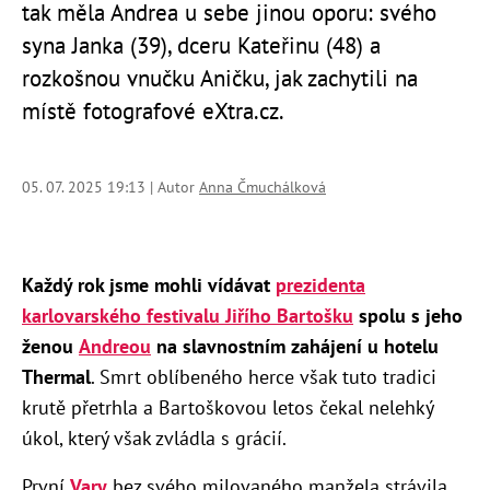
tak měla Andrea u sebe jinou oporu: svého
syna Janka (39), dceru Kateřinu (48) a
rozkošnou vnučku Aničku, jak zachytili na
místě fotografové eXtra.cz.
05. 07. 2025 19:13 | Autor
Anna Čmuchálková
Každý rok jsme mohli vídávat
prezidenta
karlovarského festivalu Jiřího Bartošku
spolu s jeho
ženou
Andreou
na slavnostním zahájení u hotelu
Thermal
. Smrt oblíbeného herce však tuto tradici
krutě přetrhla a Bartoškovou letos čekal nelehký
úkol, který však zvládla s grácií.
První
Vary
bez svého milovaného manžela strávila