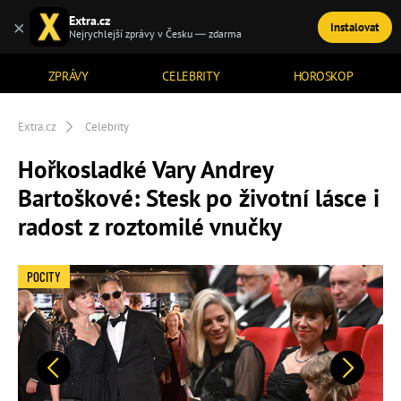
Extra.cz
×
Instalovat
TÉMATA
Nejrychlejší zprávy v Česku — zdarma
ZPRÁVY
CELEBRITY
HOROSKOP
Extra.cz
Celebrity
Hořkosladké Vary Andrey
Bartoškové: Stesk po životní lásce i
radost z roztomilé vnučky
POCITY
Předchozí
Další