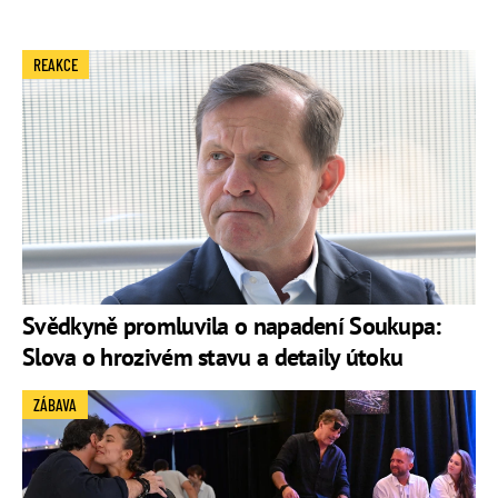
REAKCE
Svědkyně promluvila o napadení Soukupa:
Slova o hrozivém stavu a detaily útoku
ZÁBAVA