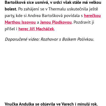
Bartošková sice usmívá, v srdci však stále má velkou
bolest.
Po zahájení se v Thermalu uskutečnila ještě
party, kde si Andrea Bartošková povídala s
herečkou
Marthou Issovou
a
Janou Plodkovou
. Pozdravit ji
přišel i
herec Jiří Macháček
.
Doporučené video: Rozhovor s Bolkem Polívkou.
Vnučka Andulka se objevila ve Varech i minulý rok.