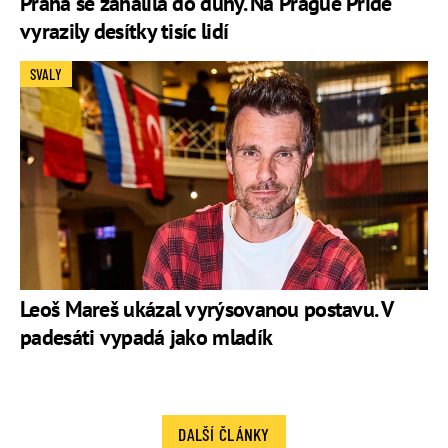
Praha se zahalila do duhy. Na Prague Pride
vyrazily desítky tisíc lidí
SVALY
Leoš Mareš ukázal vyrýsovanou postavu. V
padesáti vypadá jako mladík
DALŠÍ ČLÁNKY