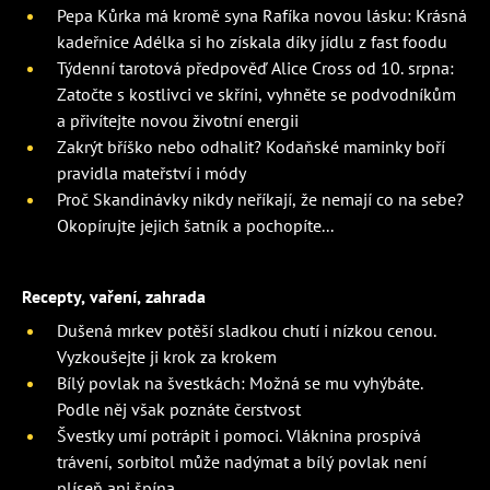
Pepa Kůrka má kromě syna Rafíka novou lásku: Krásná
kadeřnice Adélka si ho získala díky jídlu z fast foodu
Týdenní tarotová předpověď Alice Cross od 10. srpna:
Zatočte s kostlivci ve skříni, vyhněte se podvodníkům
a přivítejte novou životní energii
Zakrýt bříško nebo odhalit? Kodaňské maminky boří
pravidla mateřství i módy
Proč Skandinávky nikdy neříkají, že nemají co na sebe?
Okopírujte jejich šatník a pochopíte...
Recepty, vaření, zahrada
Dušená mrkev potěší sladkou chutí i nízkou cenou.
Vyzkoušejte ji krok za krokem
Bílý povlak na švestkách: Možná se mu vyhýbáte.
Podle něj však poznáte čerstvost
Švestky umí potrápit i pomoci. Vláknina prospívá
trávení, sorbitol může nadýmat a bílý povlak není
plíseň ani špína