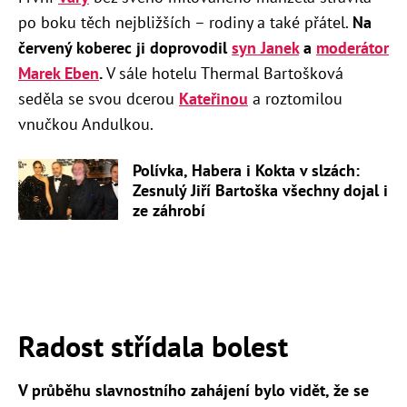
po boku těch nejbližších – rodiny a také přátel.
Na
červený koberec ji doprovodil
syn Janek
a
moderátor
Marek Eben
.
V sále hotelu Thermal Bartošková
seděla se svou dcerou
Kateřinou
a roztomilou
vnučkou Andulkou.
Polívka, Habera i Kokta v slzách:
Zesnulý Jiří Bartoška všechny dojal i
ze záhrobí
Radost střídala bolest
V průběhu slavnostního zahájení bylo vidět, že se