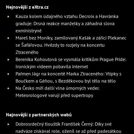
Nejnovější z eXtra.cz
Kauza kolem údajného vztahu Decroix a Havránka
graduje: Drsná reakce manželky a záhadná slova
exministryně
Mareš bez Moniky, zamilovaný Kašák a zářící Plekanec
se Šafářovou. Hvězdy to rozjely na koncertu
Ztraceného
Berenika Kohoutová se vysmála kritikům Prague Pride:
Ironickým videem pobavila internet
Pařmen Jágr na koncertě Marka Ztraceného: Vtípky s
Boučkem a Géňou, s Bezděkovou byl tělo na tělo
Na Česko míří další vlna úmorných veder.
Meteorologové varují před supertropy
Nejnovější z partnerských webů
Dobrosrdečný tlouštík František Černý: Díky své
nadváze získával role, oženil se až před padesátkou