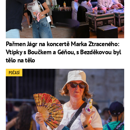
Pařmen Jágr na koncertě Marka Ztraceného:
Vtípky s Boučkem a Géňou, s Bezděkovou byl
tělo na tělo
POČASÍ