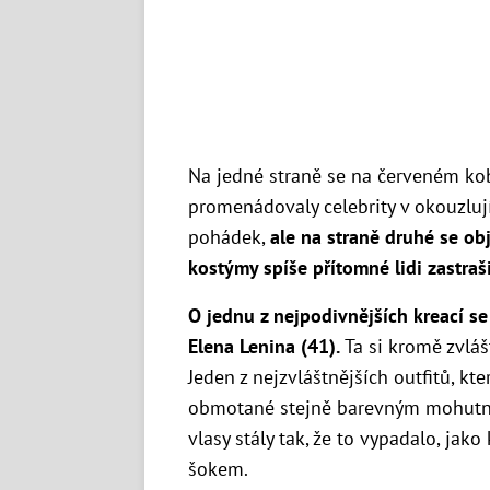
Na jedné straně se na červeném ko
promenádovaly celebrity v okouzlují
pohádek,
ale na straně druhé se ob
kostýmy spíše přítomné lidi zastraši
O jednu z nejpodivnějších kreací s
Elena Lenina (41).
Ta si kromě zvláš
Jeden z nejzvláštnějších outfitů, kte
obmotané stejně barevným mohutným
vlasy stály tak, že to vypadalo, jak
šokem.