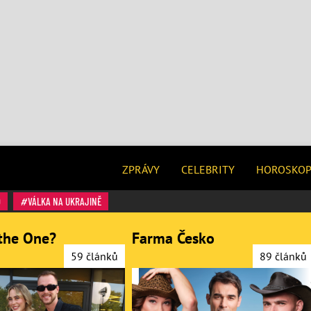
ZPRÁVY
CELEBRITY
HOROSKO
O
VÁLKA NA UKRAJINĚ
the One?
Farma Česko
59 článků
89 článků