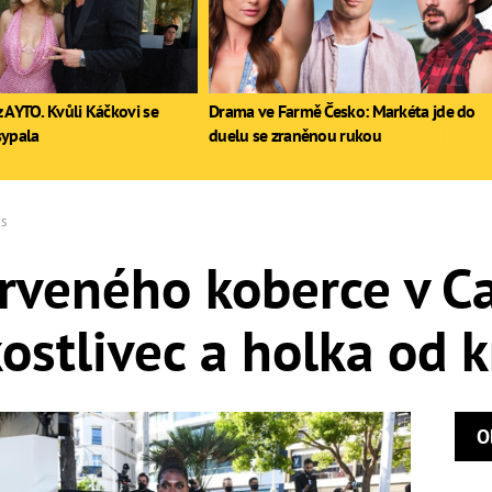
 AYTO. Kvůli Káčkovi se
Drama ve Farmě Česko: Markéta jde do
sypala
duelu se zraněnou rukou
es
erveného koberce v C
kostlivec a holka od 
O