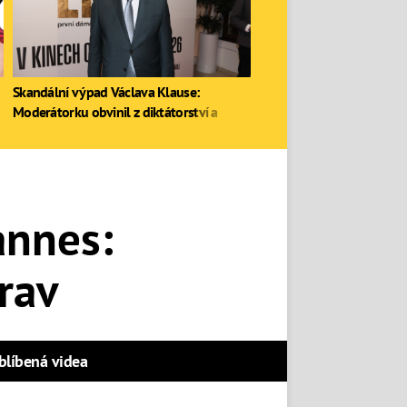
Skandální výpad Václava Klause:
Moderátorku obvinil z diktátorství a
zastal se Ruska
annes:
krav
blíbená videa