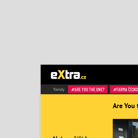
ARE YOU THE ONE?
FARMA ČESK
Trendy
Are You 