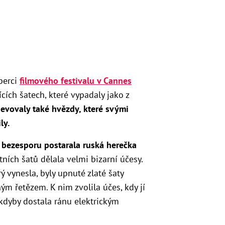
berci
filmového festivalu v Cannes
cích šatech, které vypadaly jako z
jevovaly také hvězdy, které svými
ly.
e bezesporu postarala ruská herečka
tních
šatů dělala velmi bizarní účesy.
rý vynesla, byly upnuté zlaté šaty
 řetězem. K nim zvolila účes, kdy jí
o kdyby dostala ránu elektrickým