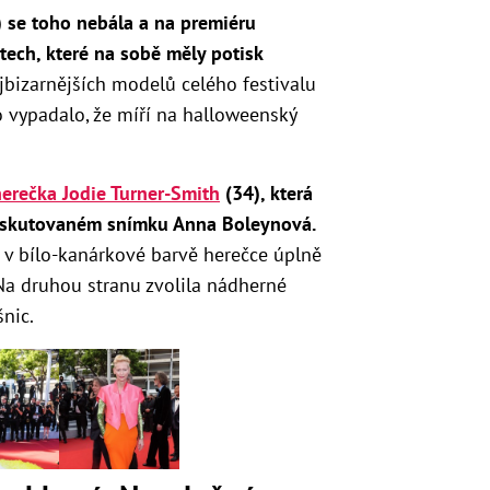
) se toho nebála a na premiéru
tech, které na sobě měly potisk
ejbizarnějších modelů celého festivalu
o vypadalo, že míří na halloweenský
herečka Jodie Turner-Smith
(34), která
 diskutovaném snímku Anna Boleynová.
í v bílo-kanárkové barvě herečce úplně
 Na druhou stranu zvolila nádherné
nic.