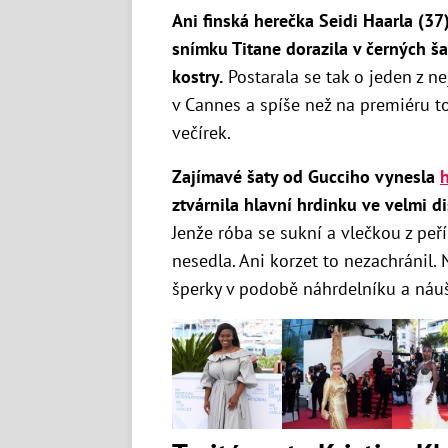
Ani finská herečka Seidi Haarla (37
snímku Titane dorazila v černých ša
kostry.
Postarala se tak o jeden z n
v Cannes a spíše než na premiéru t
večírek.
Zajímavé šaty od Gucciho vynesla
ztvárnila hlavní hrdinku ve velmi
Jenže róba se sukní a vlečkou z peř
nesedla. Ani korzet to nezachránil.
šperky v podobě náhrdelníku a náuš