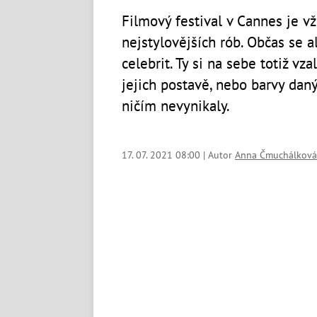
Filmový festival v Cannes je v
nejstylovějších rób. Občas se a
celebrit. Ty si na sebe totiž vza
jejich postavě, nebo barvy da
ničím nevynikaly.
17. 07. 2021 08:00 | Autor
Anna Čmuchálková