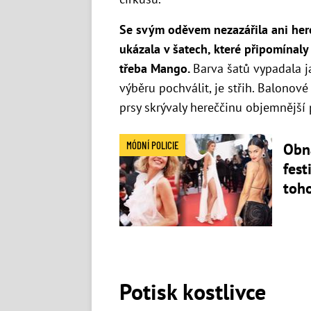
Se svým oděvem nezazářila ani he
ukázala v šatech, které připomínal
třeba Mango.
Barva šatů vypadala j
výběru pochválit, je střih. Balonov
prsy skrývaly hereččinu objemnější 
MÓDNÍ POLICIE
Obn
fest
toho
Potisk kostlivce