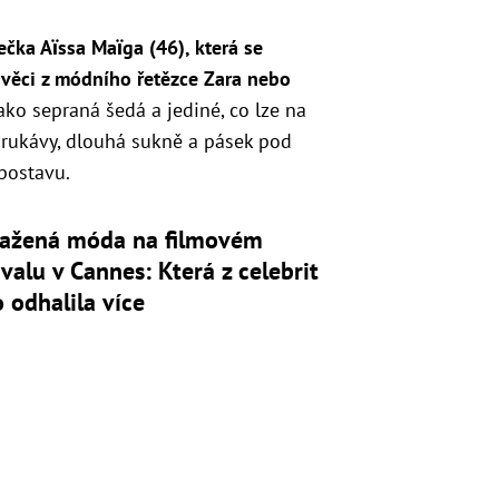
rečka
Aïssa Maïga (46), která se
y věci z módního řetězce Zara nebo
ako sepraná šedá a jediné, co lze na
é rukávy, dlouhá sukně a pásek pod
postavu.
ažená móda na filmovém
ivalu v Cannes: Která z celebrit
 odhalila více