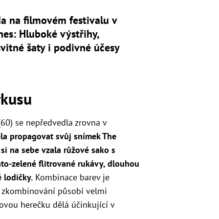
 na filmovém festivalu v
es: Hluboké výstřihy,
vitné šaty i podivné účesy
rkusu
(60) se nepředvedla zrovna v
ela propagovat svůj snímek The
i si na sebe vzala růžové sako s
ato-zelené flitrované rukávy, dlouhou
 lodičky.
Kombinace barev je
é zkombinování působí velmi
movou herečku dělá účinkující v