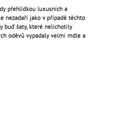
ždy přehlídkou luxusních a
le nezadaří jako v případě těchto
ly buď šaty, které nelichotily
ných oděvů vypadaly velmi mdle a