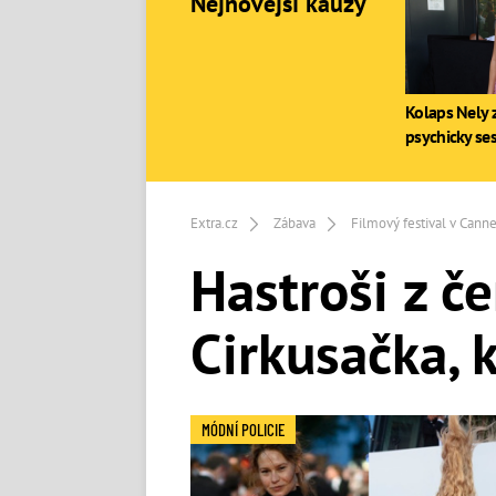
Nejnovější kauzy
Kolaps Nely z
psychicky se
Extra.cz
Zábava
Filmový festival v Cann
Hastroši z č
Cirkusačka, 
MÓDNÍ POLICIE