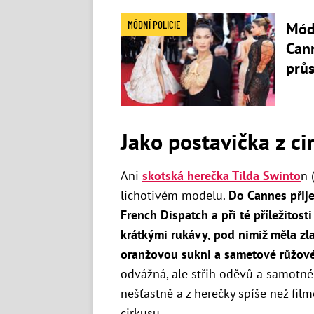
MÓDNÍ POLICIE
Móda
Cann
průs
Jako postavička z ci
Ani
skotská herečka Tilda Swinto
n 
lichotivém modelu.
Do Cannes přij
French Dispatch a při té příležitost
krátkými rukávy, pod nimiž měla zl
oranžovou sukni a sametové růžové
odvážná, ale střih oděvů a samotn
nešťastně a z herečky spíše než fil
cirkusu.