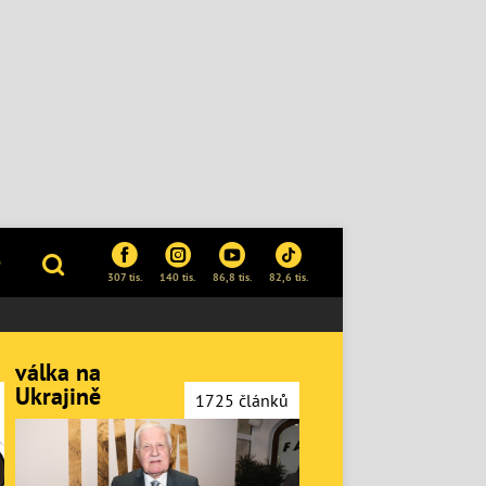
P
307 tis.
140 tis.
86,8 tis.
82,6 tis.
válka na
Ukrajině
1725 článků