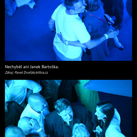
Nechyběl ani Janek Bartoška.
Zdroj: Pavel Dvořák/eXtra.cz