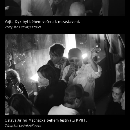
Vojta Dyk byl během večera k nezastavení.
Zdroj: Jan Ludvík/eXtra.cz
Oslava Jiřího Macháčka během festivalu KVIFF.
Zdroj: Jan Ludvík/eXtra.cz