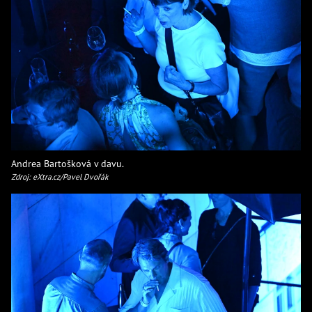
Andrea Bartošková v davu.
Zdroj: eXtra.cz/Pavel Dvořák