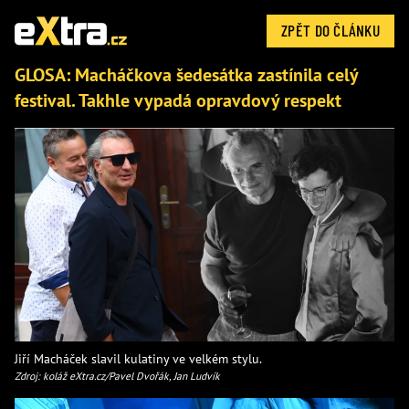
ZPĚT DO ČLÁNKU
GLOSA: Macháčkova šedesátka zastínila celý
festival. Takhle vypadá opravdový respekt
Jiří Macháček slavil kulatiny ve velkém stylu.
Zdroj: koláž eXtra.cz/Pavel Dvořák, Jan Ludvík