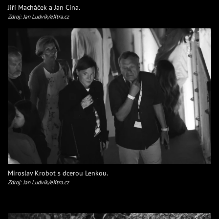
Jiří Macháček a Jan Cina.
Zdroj: Jan Ludvík/eXtra.cz
Miroslav Krobot s dcerou Lenkou.
Zdroj: Jan Ludvík/eXtra.cz