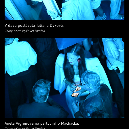
V davu postávala Tatiana Dyková.
Zdroj: eXtra.cz/Pavel Dvořák
Aneta Vignerová na party Jiřího Macháčka.
Zdroj: eXtra.cz/Pavel Dvořák