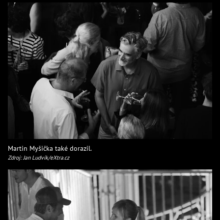
Martin Myšička také dorazil.
Zdroj: Jan Ludvík/eXtra.cz