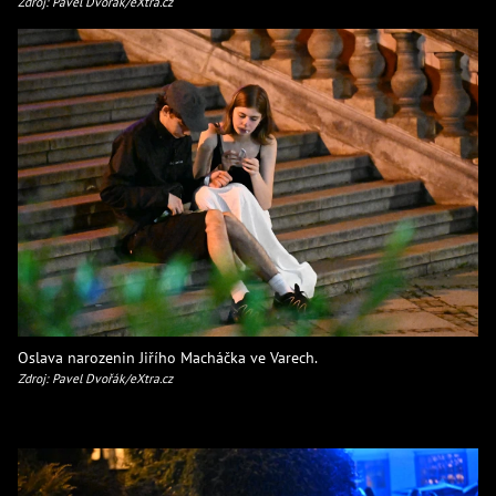
Zdroj: Pavel Dvořák/eXtra.cz
Oslava narozenin Jiřího Macháčka ve Varech.
Zdroj: Pavel Dvořák/eXtra.cz