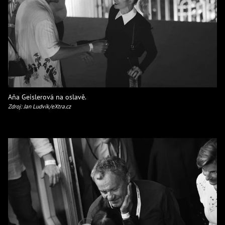
Aňa Geislerová na oslavě.
Zdroj: Jan Ludvík/eXtra.cz