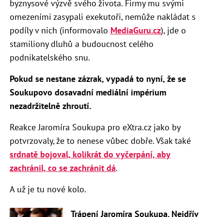
byznysové výzvě svého života. Firmy mu svými
omezeními zasypali exekutoři, nemůže nakládat s
podíly v nich (informovalo
MediaGuru.cz
), jde o
stamiliony dluhů a budoucnost celého
podnikatelského snu.
Pokud se nestane zázrak, vypadá to nyní, že se
Soukupovo dosavadní mediální impérium
nezadržitelně zhroutí.
Reakce
Jaromíra Soukupa
pro eXtra.cz jako by
potvrzovaly, že to nenese vůbec dobře. Však také
srdnatě bojoval, kolikrát do vyčerpání, aby
zachránil, co se zachránit dá
.
A už je tu nové kolo.
Trápení Jaromíra Soukupa. Nejdřív