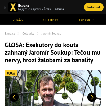
Extra.cz
×
Instalovat
TÉMATA
Nejrychlejší zprávy v Česku — zdarma
ZPRÁVY
CELEBRITY
HOROSKOP
Extra.cz
Celebrity
Jaromír Soukup
GLOSA: Exekutory do kouta
zahnaný Jaromír Soukup: Tečou mu
nervy, hrozí žalobami za banality
GLOSA
Předchozí
Další