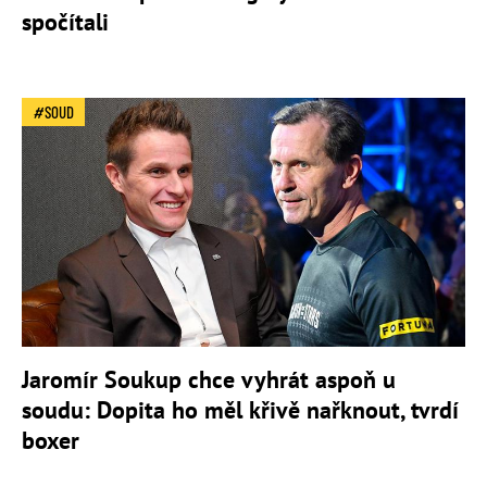
spočítali
SOUD
Jaromír Soukup chce vyhrát aspoň u
soudu: Dopita ho měl křivě nařknout, tvrdí
boxer