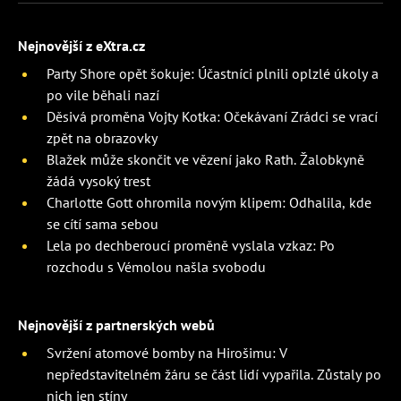
Nejnovější z eXtra.cz
Party Shore opět šokuje: Účastníci plnili oplzlé úkoly a
po vile běhali nazí
Děsivá proměna Vojty Kotka: Očekávaní Zrádci se vrací
zpět na obrazovky
Blažek může skončit ve vězení jako Rath. Žalobkyně
žádá vysoký trest
Charlotte Gott ohromila novým klipem: Odhalila, kde
se cítí sama sebou
Lela po dechberoucí proměně vyslala vzkaz: Po
rozchodu s Vémolou našla svobodu
Nejnovější z partnerských webů
Svržení atomové bomby na Hirošimu: V
nepředstavitelném žáru se část lidí vypařila. Zůstaly po
nich jen stíny