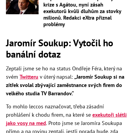
krize s Agátou, nyní zásah
exekutorů kvůli dluhům za stovky
milionů. Redakci eXtra přiznal
problémy
Jaromír Soukup: Vytočil ho
banální dotaz
Zeptali jsme se ho na status Ondřeje Féra, který na
svém
Twitteru
v úterý napsal:
„Jaromír Soukup si na
zítřek svolal zbývající zaměstnance svých firem do
velkého studia TV Barrandov.“
To mohlo leccos naznačovat, třeba zásadní
prohlášení k chodu firem, na které se
exekutoři slétli
jako vosy na med
. Proto jsme se Jaromíra Soukupa
přímo a na rovinu zeptali, jestli porada bude, zda