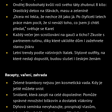
Ondřej Brzobohatý kvůli roli svého táty zhubnul 8 kilo:
Drastický detox na šťávách, masu a zelenině
„Dcera mi řekla, že nechce žít jako já. Po čtyřiceti letech
práce mám pocit, že si neváží toho, co jsem jí chtěl
předat,“ svěřuje se Karel
Každý večer jen scrollování na gauči a ticho? Zkuste s
partnerem rutinu, díky které uklidíte dům i zažehnete
starou jiskru
Letní trendy podle vášnivých Italek. Stylové outfity, na
které nedají dopustit, budou slušet i českým ženám
Recepty, vaření, zahrada
Zelené brambory nejsou jen kosmetická vada. Kdy je
ještě můžete sníst
Snídaně, která zasytí na celé dopoledne: Pomůže
správné množství bílkovin a dostatek vlákniny
Dýňová semínka nevyhazujte, prospívají vlasům,