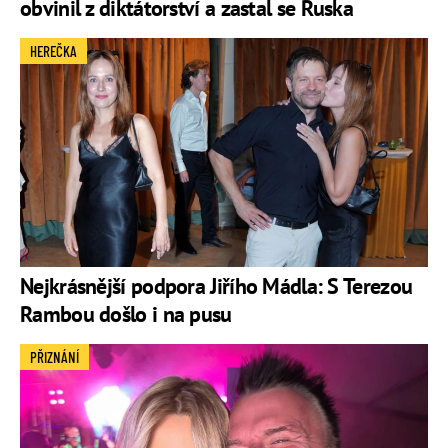
obvinil z diktátorství a zastal se Ruska
HEREČKA
Nejkrásnější podpora Jiřího Mádla: S Terezou
Rambou došlo i na pusu
PŘIZNÁNÍ