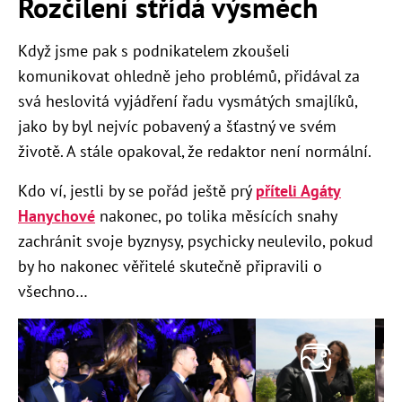
Rozčilení střídá výsměch
Když jsme pak s podnikatelem zkoušeli
komunikovat ohledně jeho problémů, přidával za
svá heslovitá vyjádření řadu vysmátých smajlíků,
jako by byl nejvíc pobavený a šťastný ve svém
životě. A stále opakoval, že redaktor není normální.
Kdo ví, jestli by se pořád ještě prý
příteli Agáty
Hanychové
nakonec, po tolika měsících snahy
zachránit svoje byznysy,
psychicky
neulevilo, pokud
by ho nakonec věřitelé skutečně připravili o
všechno…