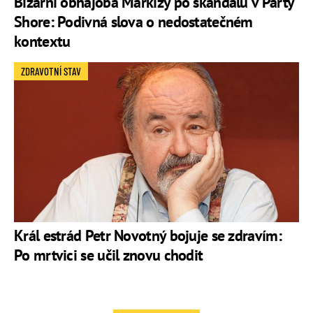
Bizarní obhajoba Markízy po skandálu v Party
Shore: Podivná slova o nedostatečném
kontextu
ZDRAVOTNÍ STAV
Král estrád Petr Novotný bojuje se zdravím:
Po mrtvici se učil znovu chodit