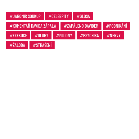
JAROMÍR SOUKUP
CELEBRITY
GLOSA
KOMENTÁŘ DAVIDA ZÁPALA
ZAPÁLENO DAVIDEM
PODNIKÁNÍ
EXEKUCE
DLUHY
MILIONY
PSYCHIKA
NERVY
ŽALOBA
STRAŠENÍ