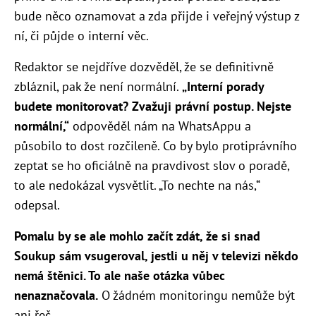
bude něco oznamovat a zda přijde i veřejný výstup z
ní, či půjde o interní věc.
Redaktor se nejdříve dozvěděl, že se definitivně
zbláznil, pak že není normální.
„Interní porady
budete monitorovat? Zvažuji právní postup. Nejste
normální,“
odpověděl nám na WhatsAppu a
působilo to dost rozčileně. Co by bylo protiprávního
zeptat se ho oficiálně na pravdivost slov o poradě,
to ale nedokázal vysvětlit. „To nechte na nás,“
odepsal.
Pomalu by se ale mohlo začít zdát, že si snad
Soukup sám vsugeroval, jestli u něj v televizi někdo
nemá štěnici. To ale naše otázka vůbec
nenaznačovala.
O žádném monitoringu nemůže být
ani řeč.