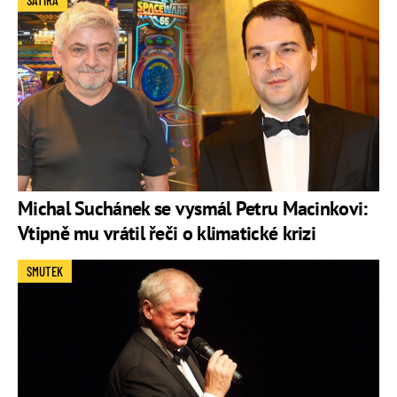
Michal Suchánek se vysmál Petru Macinkovi:
Vtipně mu vrátil řeči o klimatické krizi
SMUTEK