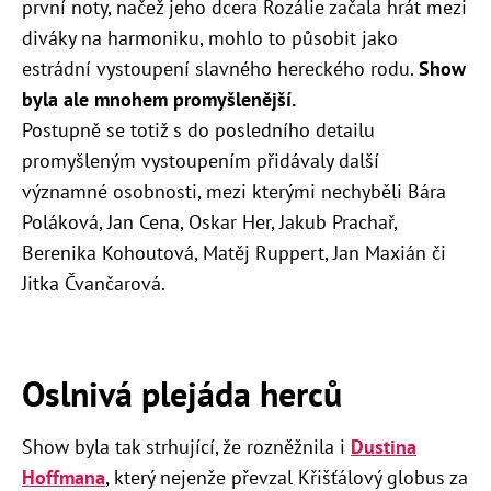
první noty, načež jeho dcera Rozálie začala hrát mezi
diváky na harmoniku, mohlo to působit jako
estrádní vystoupení slavného hereckého rodu.
Show
byla ale mnohem promyšlenější.
Postupně se totiž s do posledního detailu
promyšleným vystoupením přidávaly další
významné osobnosti, mezi kterými nechyběli Bára
Poláková, Jan Cena, Oskar Her, Jakub Prachař,
Berenika Kohoutová, Matěj Ruppert, Jan Maxián či
Jitka Čvančarová.
Oslnivá plejáda herců
Show byla tak strhující, že rozněžnila i
Dustina
Hoffmana
, který nejenže převzal Křišťálový globus za