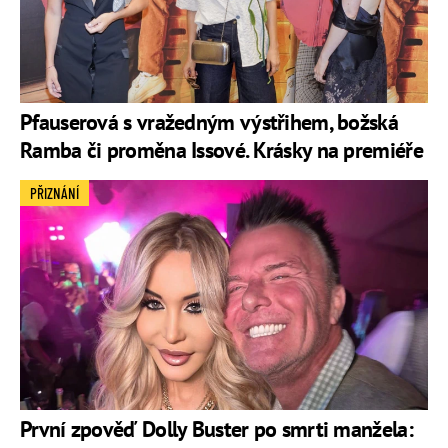
Pfauserová s vražedným výstřihem, božská
Ramba či proměna Issové. Krásky na premiéře
PŘIZNÁNÍ
První zpověď Dolly Buster po smrti manžela: