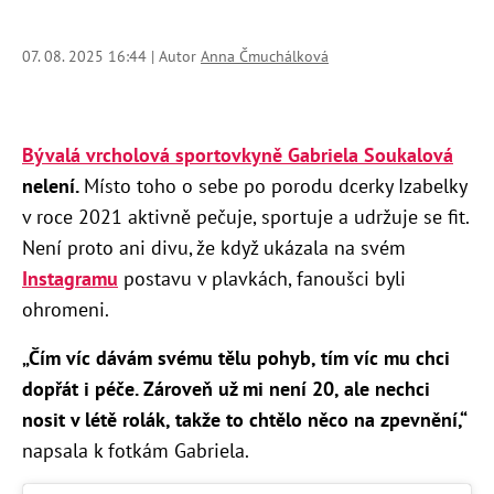
07. 08. 2025 16:44 | Autor
Anna Čmuchálková
Bývalá vrcholová sportovkyně Gabriela Soukalová
nelení.
Místo toho o sebe po porodu dcerky Izabelky
v roce 2021 aktivně pečuje, sportuje a udržuje se fit.
Není proto ani divu, že když ukázala na svém
Instagramu
postavu v plavkách, fanoušci byli
ohromeni.
„Čím víc dávám svému tělu pohyb, tím víc mu chci
dopřát i péče. Zároveň už mi není 20, ale nechci
nosit v létě rolák, takže to chtělo něco na zpevnění,“
napsala k fotkám Gabriela.