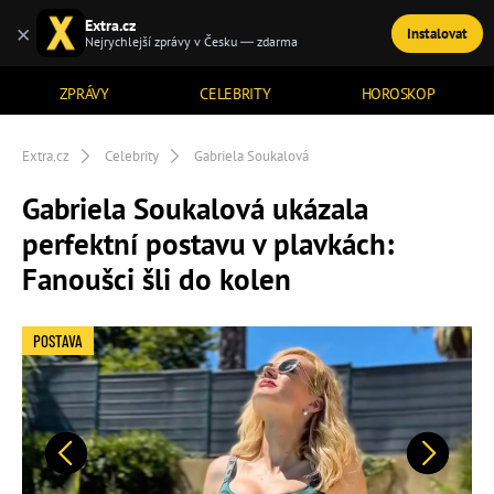
Extra.cz
×
Instalovat
TÉMATA
Nejrychlejší zprávy v Česku — zdarma
ZPRÁVY
CELEBRITY
HOROSKOP
Extra.cz
Celebrity
Gabriela Soukalová
Gabriela Soukalová ukázala
perfektní postavu v plavkách:
Fanoušci šli do kolen
POSTAVA
Předchozí
Další