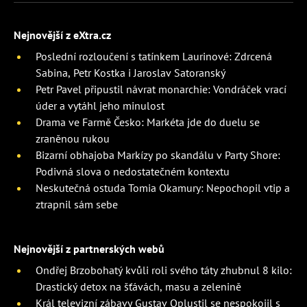
Nejnovější z eXtra.cz
Poslední rozloučení s tatínkem Laurinové: Zdrcená
Sabina, Petr Kostka i Jaroslav Satoranský
Petr Pavel připustil návrat monarchie: Vondráček vrací
úder a vytáhl jeho minulost
Drama ve Farmě Česko: Markéta jde do duelu se
zraněnou rukou
Bizarní obhajoba Markízy po skandálu v Party Shore:
Podivná slova o nedostatečném kontextu
Neskutečná ostuda Tomia Okamury: Nepochopil vtip a
ztrapnil sám sebe
Nejnovější z partnerských webů
Ondřej Brzobohatý kvůli roli svého táty zhubnul 8 kilo:
Drastický detox na šťávách, masu a zelenině
Král televizní zábavy Gustav Oplustil se nespokojil s