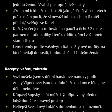
jednou ženou: Vzal si postupně dvě sestry
„Dcera mi řekla, že nechce žít jako já. Po čtyřiceti letech
práce mám pocit, že si neváží toho, co jsem jí chtěl
předat,“ svěřuje se Karel
Každý večer jen scrollování na gauči a ticho? Zkuste s
partnerem rutinu, díky které uklidíte dům i zažehnete
starou jiskru
Letní trendy podle vášnivých Italek. Stylové outfity, na
které nedají dopustit, budou slušet i českým ženám
Recepty, vaření, zahrada
Vyzkoušela jsem s dětmi banánové nanuky podle
Anety Vignerové: Jsou tak dobré, že do konce léta jiné
dělat nebudete
Křupavý šopský salát může být připravený předem,
když dodržíte správný postup
Nejlepší švestkový koláč s drobenkou se nerozmočí.