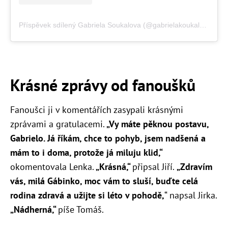
Příspěvek sdílený Gabriela Soukalova (@gabrielakoukalova)
Krásné zprávy od fanoušků
Fanoušci ji v komentářích zasypali krásnými
zprávami a gratulacemi.
„Vy máte pěknou postavu,
Gabrielo. Já říkám, chce to pohyb, jsem nadšená a
mám to i doma, protože já miluju klid,“
okomentovala Lenka.
„Krásná,“
připsal Jiří.
„
Zdravím
vás, milá Gábinko, moc vám to sluší, buďte celá
rodina zdravá a užijte si léto v pohodě,
“ napsal Jirka.
„Nádherná,“
píše Tomáš.