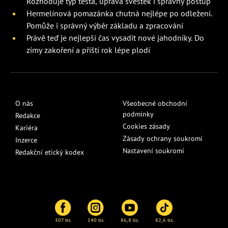
Rozhoduje typ těsta, úprava švestek i správný postup
Hermelínová pomazánka chutná nejlépe po odležení.
Pomůže i správný výběr základu a zpracování
Právě teď je nejlepší čas vysadit nové jahodníky. Do
zimy zakoření a příští rok lépe plodí
O nás
Všeobecné obchodní
podmínky
Redakce
Cookies zásady
Kariéra
Zásady ochrany soukromí
Inzerce
Nastavení soukromí
Redakční etický kodex
307 tis.
140 tis.
86,8 tis.
82,6 tis.