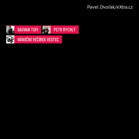
Pavel Dvořák/eXtra.cz
SAGVAN TOFI
PETR RYCHLÝ
VÁNOČNÍ VEČÍREK VESTEC