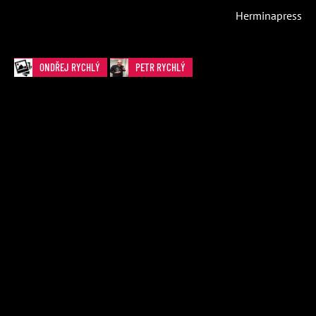
Herminapress
ONDŘEJ RYCHLÝ
PETR RYCHLÝ