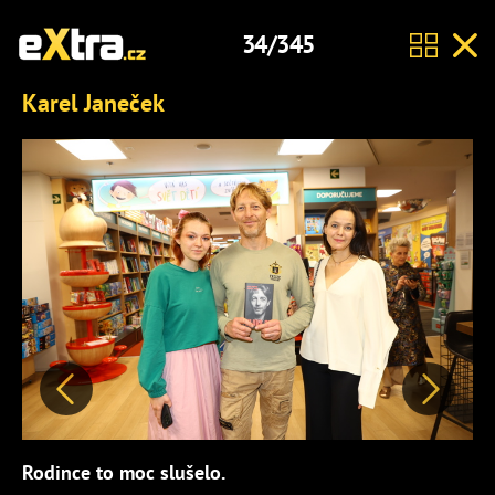
34/345
Karel Janeček
Předchozí
Další
Rodince to moc slušelo.