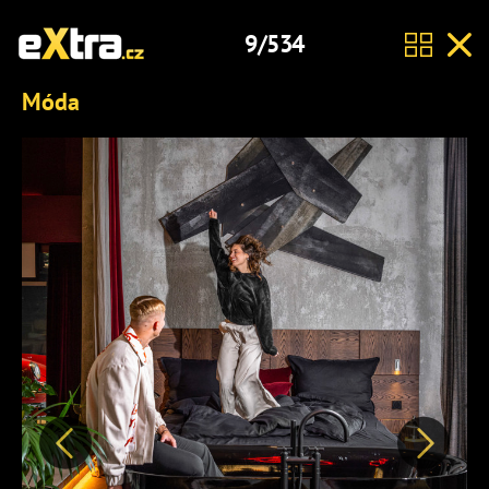
9/534
Móda
Předchozí
Další