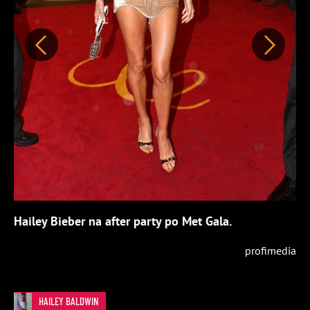
Předchozí
Další
Hailey Bieber na after party po Met Gala.
profimedia
HAILEY BALDWIN