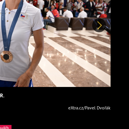
Další
R.
eXtra.cz/Pavel Dvořák
PAŘÍŽI