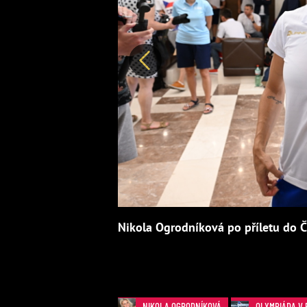
Předchozí
Nikola Ogrodníková po příletu do Č
NIKOLA OGRODNÍKOVÁ
OLYMPIÁDA V 