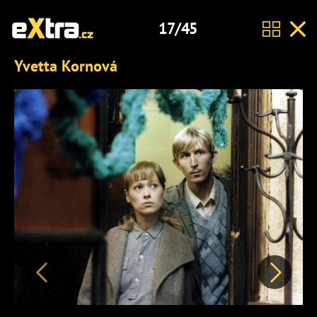
17/45
Yvetta Kornová
Předchozí
Další