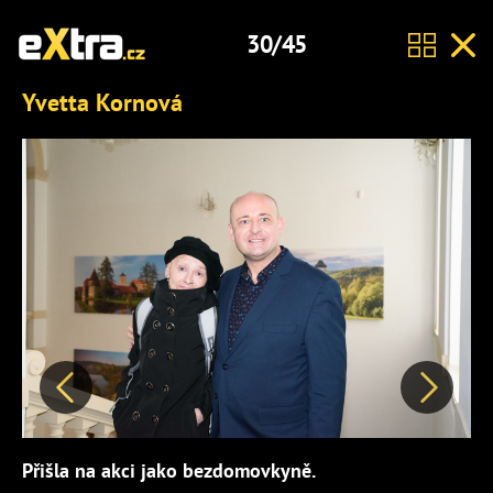
30/45
Yvetta Kornová
Předchozí
Další
Přišla na akci jako bezdomovkyně.