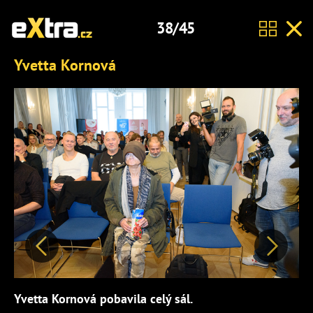
38/45
Yvetta Kornová
Předchozí
Další
Yvetta Kornová pobavila celý sál.