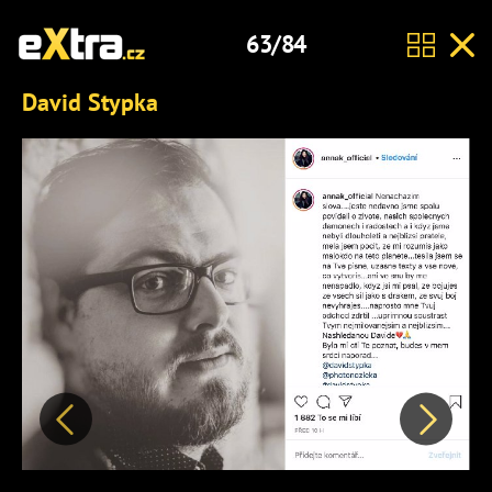
63/84
David Stypka
Předchozí
Další