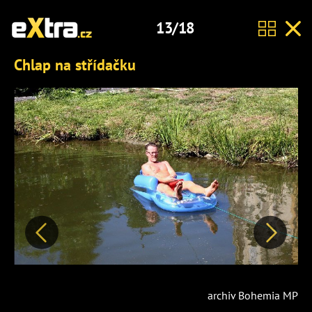
13/18
Chlap na střídačku
Předchozí
Další
archiv Bohemia MP