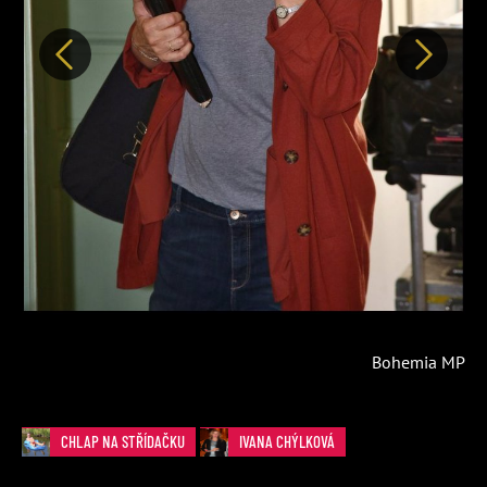
Předchozí
Další
Bohemia MP
CHLAP NA STŘÍDAČKU
IVANA CHÝLKOVÁ