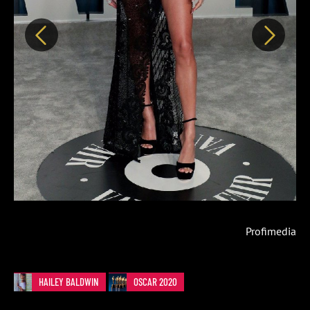
Předchozí
Další
Profimedia
HAILEY BALDWIN
OSCAR 2020