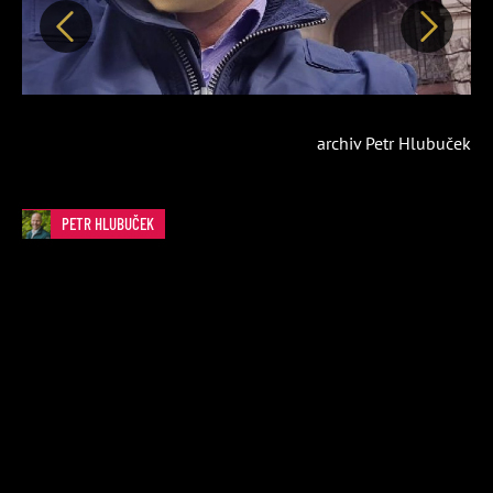
Předchozí
Další
archiv Petr Hlubuček
PETR HLUBUČEK