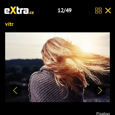
12/49
vítr
Předchozí
Další
Pixabay