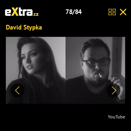
78/84
David Stypka
Předchozí
Další
YouTube