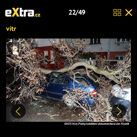
22/49
vítr
Předchozí
Další