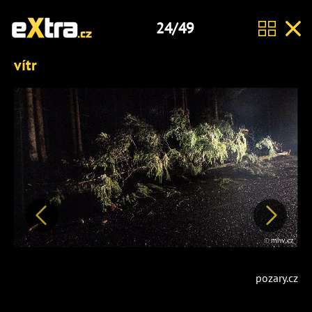
24/49
vítr
Předchozí
Další
pozary.cz