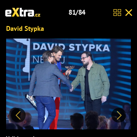
81/84
David Stypka
Předchozí
Další