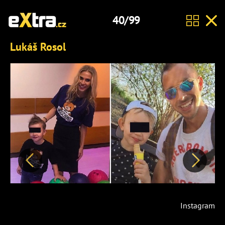
40/99
Lukáš Rosol
Předchozí
Další
Instagram