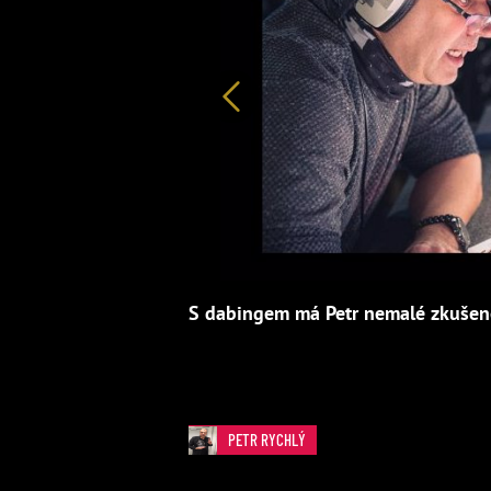
Předchozí
S dabingem má Petr nemalé zkušeno
PETR RYCHLÝ