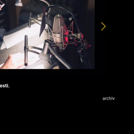
Další
sti.
archiv