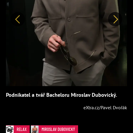
Předchozí
Další
Podnikatel a tvář Bacheloru Miroslav Dubovický.
eXtra.cz/Pavel Dvořák
RELAX
MIROSLAV DUBOVICKÝ